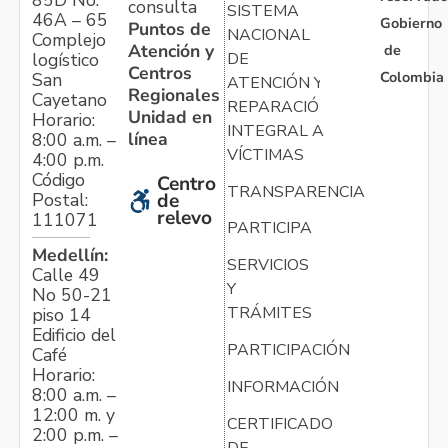
consulta
SISTEMA
46A – 65
Gobierno
Puntos de
NACIONAL
Complejo
Atención y
de
logístico
DE
Centros
Colombia
San
ATENCIÓN Y
Regionales
Cayetano
REPARACIÓN
Unidad en
Horario:
INTEGRAL A
línea
8:00 a.m. –
VÍCTIMAS
4:00 p.m.
Código
Centro
TRANSPARENCIA
Postal:
de
relevo
111071
PARTICIPA
Medellín:
SERVICIOS
Calle 49
Y
No 50-21
TRÁMITES
piso 14
Edificio del
PARTICIPACIÓN
Café
Horario:
INFORMACIÓN
8:00 a.m. –
12:00 m. y
CERTIFICADO
2:00 p.m. –
DE