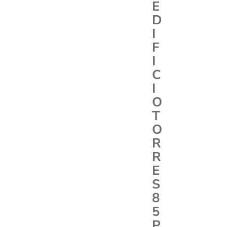
E
D
I
F
I
C
I
O
T
O
R
R
E
S
8
5
P