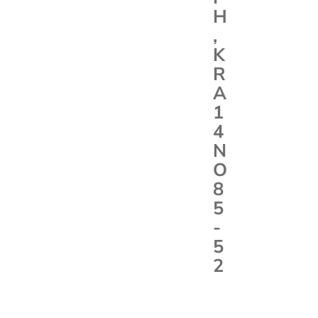
H
,
K
R
A
1
4
N
O
8
5
-
5
2