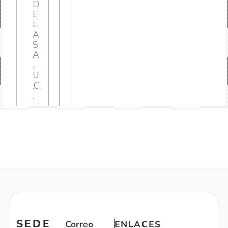
D
E
L
A
S
A
.
U
.C
.
SEDE
Correo
ENLACES