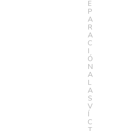
E
P
A
R
A
C
I
Ó
N
A
L
A
S
V
Í
C
T