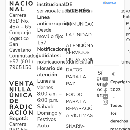
NACIO
institucional:
DE
NAL
servicioalciudadano@unidadvictimas.gov.
INTERÉS
Carrera
Pol
Línea
85D No.
pr
anticorrupción:
COMUNICACIONES
46A – 65
Desde
Complejo
pr
LA UNIDAD
móvil o fijo:
logístico
C
157
San
ATENCIÓN Y
Notificaciones
Cayetano
M
SERVICIOS
judiciales:
Conmutador:
CIUDADANÍA
+57 (601)
notificaciones.juridicauariv@unidadvictim
7965150
Horario de
DATOS
Sí
atención
©
PARA LA
gu
Lunes a
Copyrigth
VENTA
en
PAZ
viernes
NILLA
os
2023
8:00 a.m. –
ÚNICA
FONDO
en:
-
6:00 p.m.
DE
PARA LA
Todos
RADIC
Sábado,
REPARACIÓN
ACIÓN
Domingo y
los
A VÍCTIMAS
Bogotá:
Festivos
derechos
Carrera
Auto
SNARIV-
reservado
85D No.