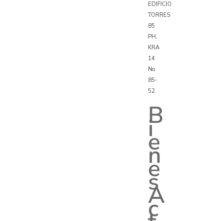
EDIFICIO
TORRES
85
PH,
KRA
14
No
85-
52
B
i
e
n
e
s
A
c