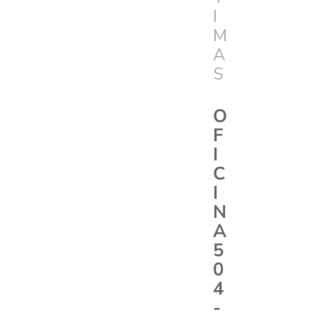
I
M
A
S
O
F
I
C
I
N
A
5
0
4
-