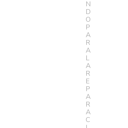
N
D
O
P
A
R
A
L
A
R
E
P
A
R
A
C
I