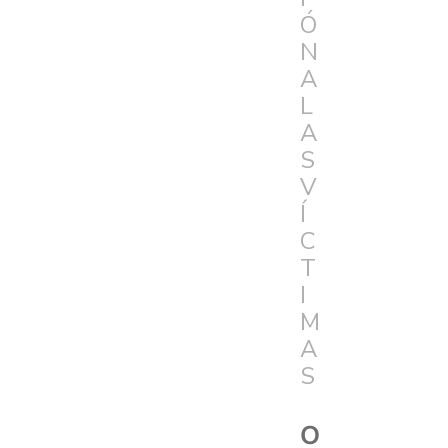
Ó
N
A
L
A
S
V
Í
C
T
I
M
A
S
O