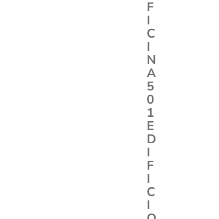
F
I
C
I
N
A
5
0
1
E
D
I
F
I
C
I
O