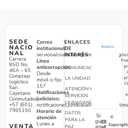
SEDE
Correo
ENLACES
NACIO
institucional:
DE
NAL
servicioalciudadano@unidadvictimas.gov.
INTERÉS
Carrera
Pol
Línea
85D No.
pr
anticorrupción:
COMUNICACIONES
46A – 65
Desde
Complejo
pr
LA UNIDAD
móvil o fijo:
logístico
C
157
San
ATENCIÓN Y
Notificaciones
Cayetano
M
SERVICIOS
judiciales:
Conmutador:
CIUDADANÍA
+57 (601)
notificaciones.juridicauariv@unidadvictim
7965150
Horario de
DATOS
Sí
atención
©
PARA LA
gu
Lunes a
Copyrigth
VENTA
en
PAZ