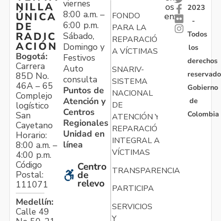
viernes
NILLA
os
2023
8:00 a.m. –
ÚNICA
FONDO
en:
-
6:00 p.m.
DE
PARA LA
Todos
RADIC
Sábado,
REPARACIÓN
ACIÓN
Domingo y
los
A VÍCTIMAS
Bogotá:
Festivos
derechos
Carrera
Auto
SNARIV-
reservado
85D No.
consulta
SISTEMA
46A – 65
Gobierno
Puntos de
NACIONAL
Complejo
Atención y
de
logístico
DE
Centros
Colombia
San
ATENCIÓN Y
Regionales
Cayetano
REPARACIÓN
Unidad en
Horario:
INTEGRAL A
línea
8:00 a.m. –
VÍCTIMAS
4:00 p.m.
Código
Centro
TRANSPARENCIA
Postal:
de
relevo
111071
PARTICIPA
Medellín:
SERVICIOS
Calle 49
Y