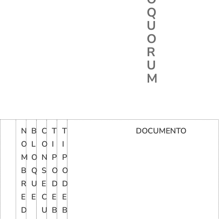
Q
U
O
R
U
M
N
B
C
T
T
DOCUMENTO
O
L
O
I
I
M
O
N
P
P
B
Q
S
O
O
R
U
E
D
D
E
E
C
E
E
D
U
B
B