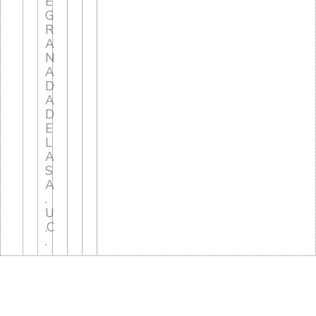
E
G
R
A
N
A
D
A
D
E
L
A
S
A
.
U
.C
.