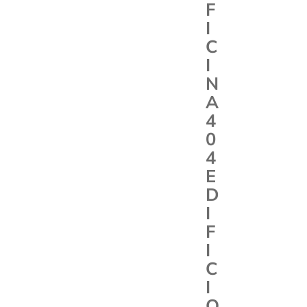
F
I
C
I
N
A
4
0
4
E
D
I
F
I
C
I
O