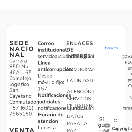
SEDE
Correo
ENLACES
NACIO
institucional:
DE
NAL
servicioalciudadano@unidadvictimas.gov.
INTERÉS
Carrera
Pol
Línea
85D No.
pr
anticorrupción:
COMUNICACIONES
46A – 65
Desde
Complejo
pr
LA UNIDAD
móvil o fijo:
logístico
C
157
San
ATENCIÓN Y
Notificaciones
Cayetano
M
SERVICIOS
judiciales:
Conmutador:
CIUDADANÍA
+57 (601)
notificaciones.juridicauariv@unidadvictim
7965150
Horario de
DATOS
Sí
atención
©
PARA LA
gu
Lunes a
Copyrigth
VENTA
en
PAZ