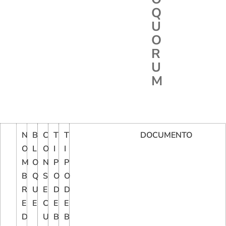
Q
U
O
R
U
M
N
B
C
T
T
DOCUMENTO
O
L
O
I
I
M
O
N
P
P
B
Q
S
O
O
R
U
E
D
D
E
E
C
E
E
D
U
B
B