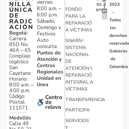
viernes
NILLA
os
2023
8:00 a.m. –
ÚNICA
FONDO
en:
-
6:00 p.m.
DE
PARA LA
Todos
RADIC
Sábado,
REPARACIÓN
ACIÓN
Domingo y
los
A VÍCTIMAS
Bogotá:
Festivos
derechos
Carrera
Auto
SNARIV-
reservado
85D No.
consulta
SISTEMA
46A – 65
Gobierno
Puntos de
NACIONAL
Complejo
Atención y
de
logístico
DE
Centros
Colombia
San
ATENCIÓN Y
Regionales
Cayetano
REPARACIÓN
Unidad en
Horario:
INTEGRAL A
línea
8:00 a.m. –
VÍCTIMAS
4:00 p.m.
Código
Centro
TRANSPARENCIA
Postal:
de
relevo
111071
PARTICIPA
Medellín:
SERVICIOS
Calle 49
Y