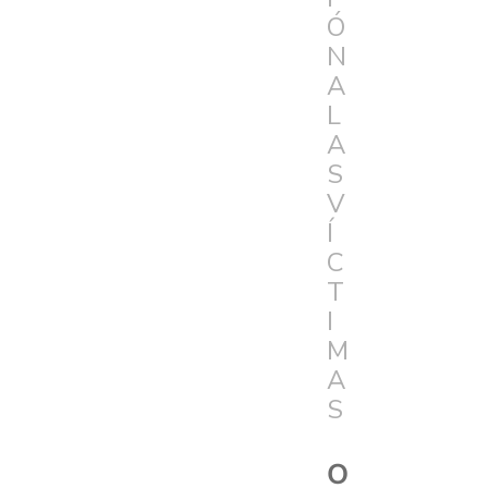
Ó
N
A
L
A
S
V
Í
C
T
I
M
A
S
O