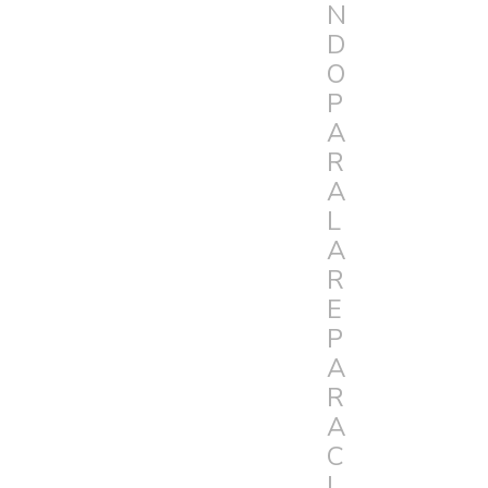
N
D
O
P
A
R
A
L
A
R
E
P
A
R
A
C
I