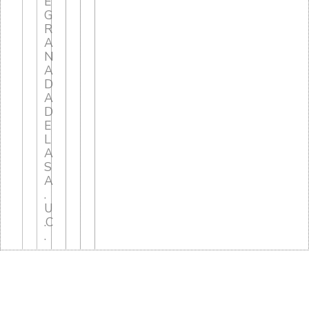
E
G
R
A
N
A
D
A
D
E
L
A
S
A
.
U
.C
.