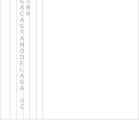
S
7
A
8
C
6
A
S
T
A
N
O
D
E
L
A
S
A
.
U
.C
.