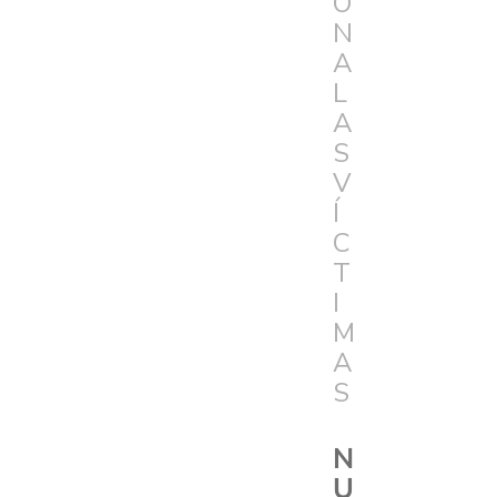
Ó
N
A
L
A
S
V
Í
C
T
I
M
A
S
N
U