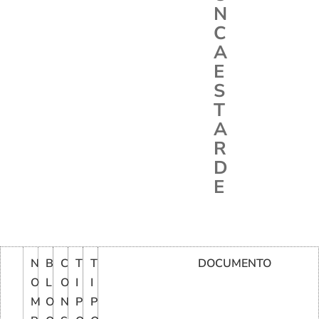
N
C
A
E
S
T
A
R
D
E
N
B
C
T
T
DOCUMENTO
O
L
O
I
I
M
O
N
P
P