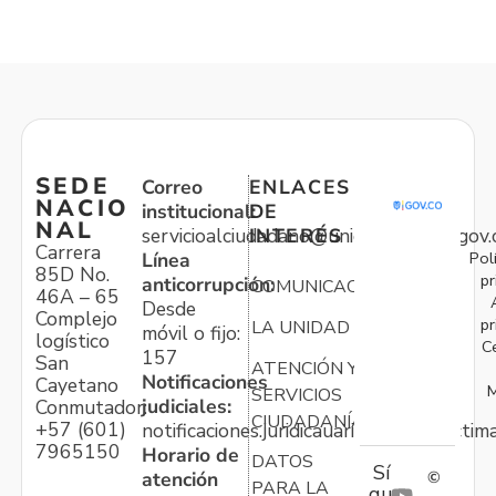
SEDE
Correo
ENLACES
NACIO
institucional:
DE
NAL
servicioalciudadano@unidadvictimas.gov.
INTERÉS
Carrera
Pol
Línea
85D No.
pr
anticorrupción:
COMUNICACIONES
46A – 65
Desde
Complejo
pr
LA UNIDAD
móvil o fijo:
logístico
C
157
San
ATENCIÓN Y
Notificaciones
Cayetano
M
SERVICIOS
judiciales:
Conmutador:
CIUDADANÍA
+57 (601)
notificaciones.juridicauariv@unidadvictim
7965150
Horario de
DATOS
Sí
atención
©
PARA LA
gu