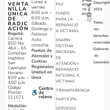
Lunes a
Copyrigth
VENTA
en
PAZ
viernes
NILLA
os
2023
8:00 a.m. –
ÚNICA
FONDO
en:
-
6:00 p.m.
DE
PARA LA
Todos
RADIC
Sábado,
REPARACIÓN
ACIÓN
Domingo y
los
A VÍCTIMAS
Bogotá:
Festivos
derechos
Carrera
Auto
SNARIV-
reservado
85D No.
consulta
SISTEMA
46A – 65
Gobierno
Puntos de
NACIONAL
Complejo
Atención y
de
logístico
DE
Centros
Colombia
San
ATENCIÓN Y
Regionales
Cayetano
REPARACIÓN
Unidad en
Horario:
INTEGRAL A
línea
8:00 a.m. –
VÍCTIMAS
4:00 p.m.
Código
Centro
TRANSPARENCIA
Postal:
de
relevo
111071
PARTICIPA
Medellín:
SERVICIOS