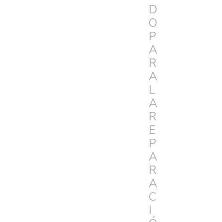
D
O
P
A
R
A
L
A
R
E
P
A
R
A
C
I