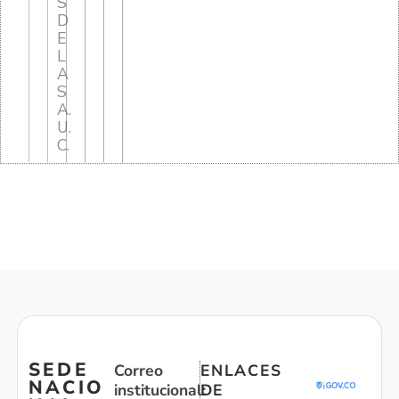
S
D
E
L
A
S
A.
U.
C.
SEDE
Correo
ENLACES
NACIO
institucional:
DE