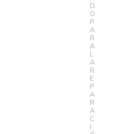
D
O
P
A
R
A
L
A
R
E
P
A
R
A
C
I