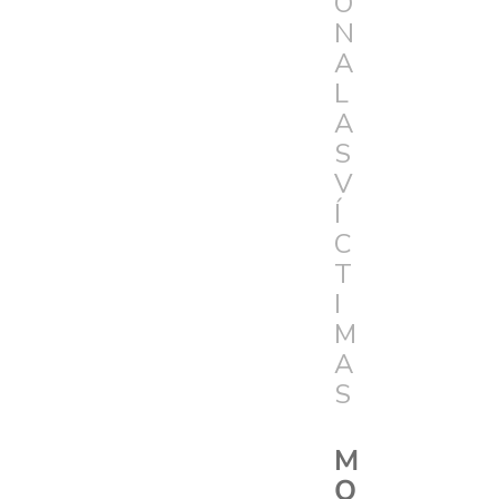
Ó
N
A
L
A
S
V
Í
C
T
I
M
A
S
M
O