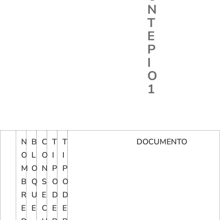
N
T
E
P
I
O
1
N
B
C
T
T
DOCUMENTO
O
L
O
I
I
M
O
N
P
P
B
Q
S
O
O
R
U
E
D
D
E
E
C
E
E