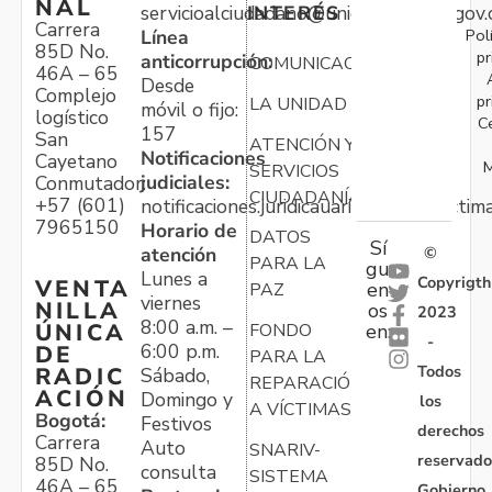
NAL
servicioalciudadano@unidadvictimas.gov.
INTERÉS
Carrera
Pol
Línea
85D No.
pr
anticorrupción:
COMUNICACIONES
46A – 65
Desde
Complejo
pr
LA UNIDAD
móvil o fijo:
logístico
C
157
San
ATENCIÓN Y
Notificaciones
Cayetano
M
SERVICIOS
judiciales:
Conmutador:
CIUDADANÍA
+57 (601)
notificaciones.juridicauariv@unidadvictim
7965150
Horario de
DATOS
Sí
atención
©
PARA LA
gu
Lunes a
Copyrigth
VENTA
en
PAZ
viernes
NILLA
os
2023
8:00 a.m. –
ÚNICA
FONDO
en:
-
6:00 p.m.
DE
PARA LA
Todos
RADIC
Sábado,
REPARACIÓN
ACIÓN
Domingo y
los
A VÍCTIMAS
Bogotá:
Festivos
derechos
Carrera
Auto
SNARIV-
reservado
85D No.
consulta
SISTEMA
46A – 65
Gobierno