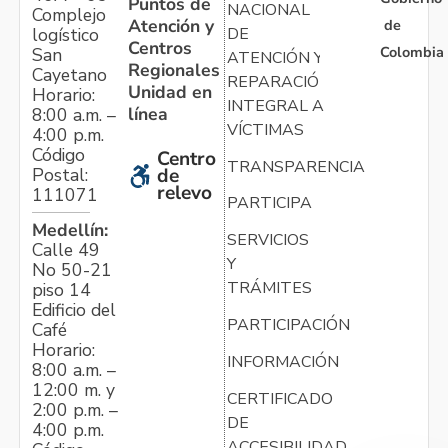
Puntos de
NACIONAL
Complejo
Atención y
de
logístico
DE
Centros
Colombia
San
ATENCIÓN Y
Regionales
Cayetano
REPARACIÓN
Unidad en
Horario:
INTEGRAL A
línea
8:00 a.m. –
VÍCTIMAS
4:00 p.m.
Código
Centro
TRANSPARENCIA
Postal:
de
relevo
111071
PARTICIPA
Medellín:
SERVICIOS
Calle 49
Y
No 50-21
TRÁMITES
piso 14
Edificio del
PARTICIPACIÓN
Café
Horario:
INFORMACIÓN
8:00 a.m. –
12:00 m. y
CERTIFICADO
2:00 p.m. –
DE
4:00 p.m.
ACCESIBILIDAD