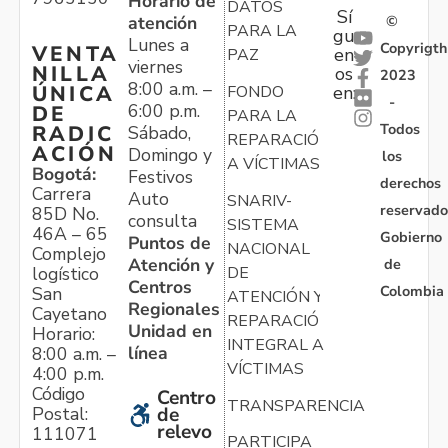
Horario de
DATOS
Sí
atención
©
PARA LA
gu
Lunes a
Copyrigth
VENTA
en
PAZ
viernes
NILLA
os
2023
8:00 a.m. –
ÚNICA
FONDO
en:
-
6:00 p.m.
DE
PARA LA
Todos
RADIC
Sábado,
REPARACIÓN
ACIÓN
Domingo y
los
A VÍCTIMAS
Bogotá:
Festivos
derechos
Carrera
Auto
SNARIV-
reservado
85D No.
consulta
SISTEMA
46A – 65
Gobierno
Puntos de
NACIONAL
Complejo
Atención y
de
logístico
DE
Centros
Colombia
San
ATENCIÓN Y
Regionales
Cayetano
REPARACIÓN
Unidad en
Horario:
INTEGRAL A
línea
8:00 a.m. –
VÍCTIMAS
4:00 p.m.
Código
Centro
TRANSPARENCIA
Postal:
de
relevo
111071
PARTICIPA