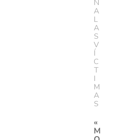
N
A
L
A
S
V
Í
C
T
I
M
A
S
«
M
O