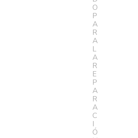
O
P
A
R
A
L
A
R
E
P
A
R
A
C
I
Ó