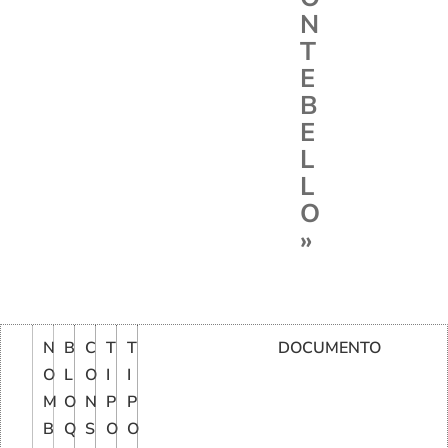
N
T
E
B
E
L
L
O
»
N
B
C
T
T
DOCUMENTO
O
L
O
I
I
M
O
N
P
P
B
Q
S
O
O