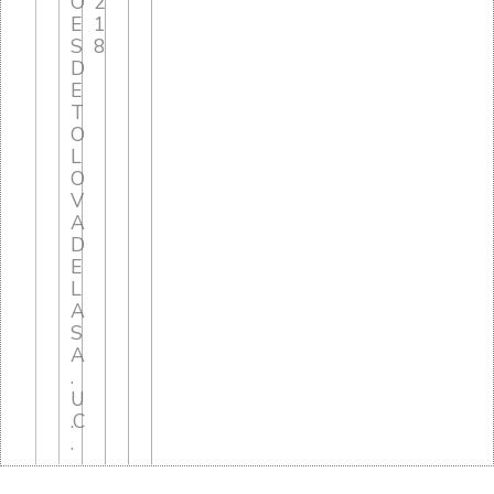
O
2
E
1
S
8
D
E
T
O
L
O
V
A
D
E
L
A
S
A
.
U
.C
.