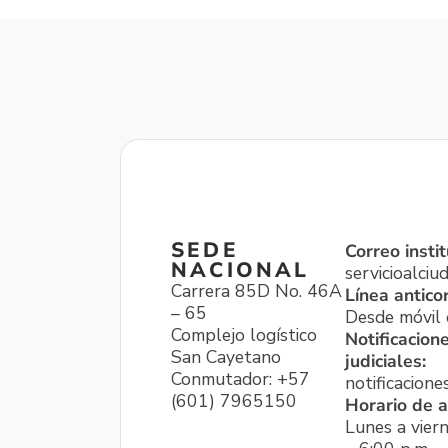
SEDE
Correo instit
NACIONAL
servicioalci
Carrera 85D No. 46A
Línea antico
– 65
Desde móvil o
Complejo logístico
Notificacion
San Cayetano
judiciales:
Conmutador: +57
notificacione
(601) 7965150
Horario de a
Lunes a viern