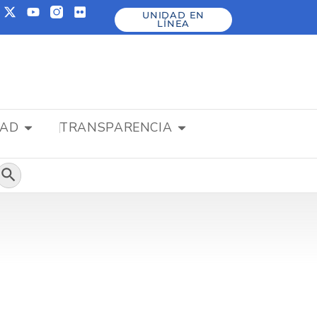
UNIDAD EN
LÍNEA
DAD
TRANSPARENCIA
Botón de búsqueda