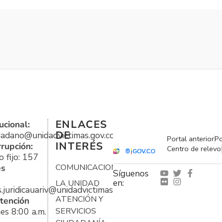
ENLACES
ucional:
DE
udadano@unidadvictimas.gov.co
Portal anterior
Po
INTERÉS
rrupción:
Centro de relevo
 fijo: 157
es
COMUNICACIONES
Síguenos
en:
LA UNIDAD
s.juridicauariv@unidadvictimas.gov.co
ATENCIÓN Y
tención
es 8:00 a.m.
SERVICIOS