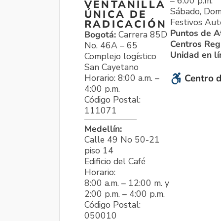
– 6:00 p.m.
VENTANILLA
Sábado, Dom
ÚNICA DE
Festivos Aut
RADICACIÓN
Puntos de A
Bogotá:
Carrera 85D
Centros Reg
No. 46A – 65
Unidad en l
Complejo logístico
San Cayetano
Horario: 8:00 a.m. –
Centro d
4:00 p.m.
Código Postal:
111071
Medellín:
Calle 49 No 50-21
piso 14
Edificio del Café
Horario:
8:00 a.m. – 12:00 m. y
2:00 p.m. – 4:00 p.m.
Código Postal:
050010