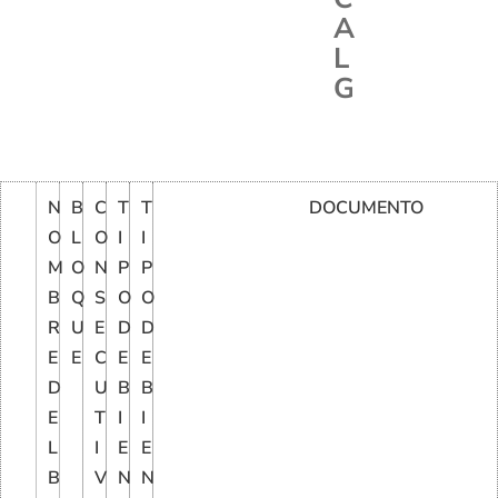
A
L
G
N
B
C
T
T
DOCUMENTO
O
L
O
I
I
M
O
N
P
P
B
Q
S
O
O
R
U
E
D
D
E
E
C
E
E
D
U
B
B
E
T
I
I
L
I
E
E
B
V
N
N