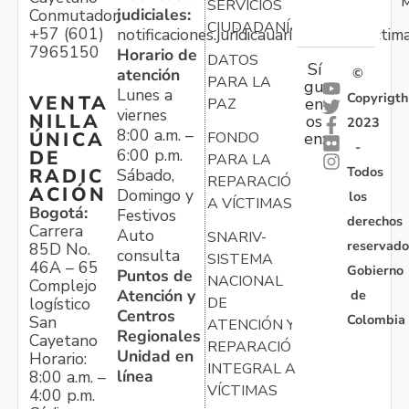
M
SERVICIOS
judiciales:
Conmutador:
CIUDADANÍA
+57 (601)
notificaciones.juridicauariv@unidadvictim
7965150
Horario de
DATOS
Sí
atención
©
PARA LA
gu
Lunes a
Copyrigth
VENTA
en
PAZ
viernes
NILLA
os
2023
8:00 a.m. –
ÚNICA
FONDO
en:
-
6:00 p.m.
DE
PARA LA
Todos
RADIC
Sábado,
REPARACIÓN
ACIÓN
Domingo y
los
A VÍCTIMAS
Bogotá:
Festivos
derechos
Carrera
Auto
SNARIV-
reservado
85D No.
consulta
SISTEMA
46A – 65
Gobierno
Puntos de
NACIONAL
Complejo
Atención y
de
logístico
DE
Centros
Colombia
San
ATENCIÓN Y
Regionales
Cayetano
REPARACIÓN
Unidad en
Horario:
INTEGRAL A
línea
8:00 a.m. –
VÍCTIMAS
4:00 p.m.