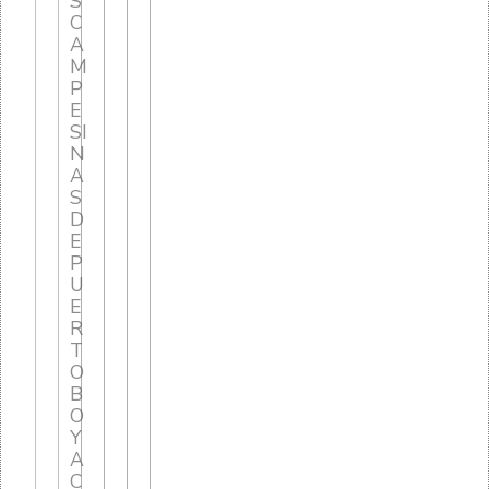
S
C
A
M
P
E
SI
N
A
S
D
E
P
U
E
R
T
O
B
O
Y
A
C