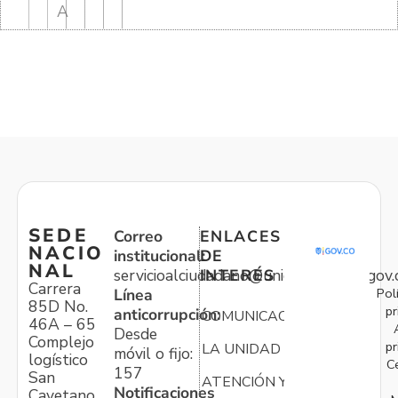
A
SEDE
Correo
ENLACES
NACIO
institucional:
DE
NAL
servicioalciudadano@unidadvictimas.gov.
INTERÉS
Carrera
Pol
Línea
85D No.
pr
anticorrupción:
COMUNICACIONES
46A – 65
Desde
Complejo
pr
LA UNIDAD
móvil o fijo:
logístico
C
157
San
ATENCIÓN Y
Notificaciones
Cayetano