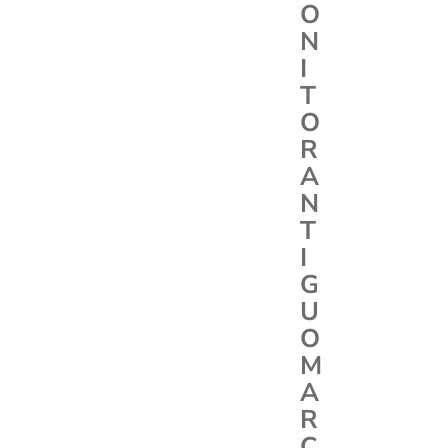
O
N
I
T
O
R
A
N
T
I
G
U
O
M
A
R
C