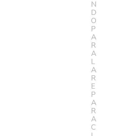
N
D
O
P
A
R
A
L
A
R
E
P
A
R
A
C
I