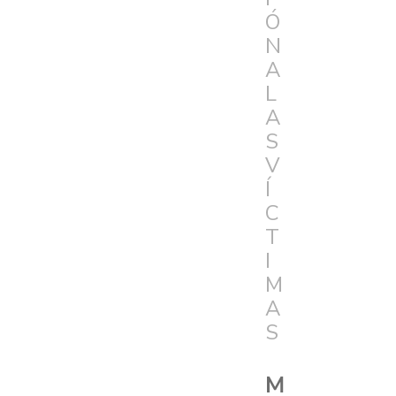
Ó
N
A
L
A
S
V
Í
C
T
I
M
A
S
M