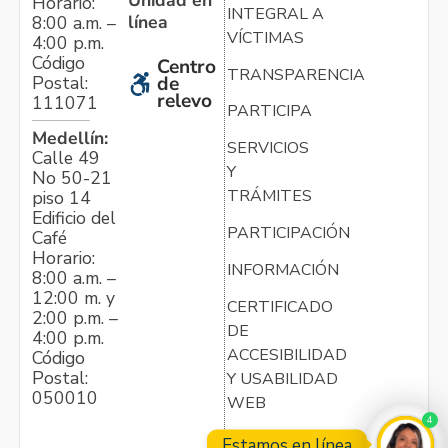
Unidad en
Horario:
INTEGRAL A
línea
8:00 a.m. –
VÍCTIMAS
4:00 p.m.
Código
Centro
TRANSPARENCIA
Postal:
de
relevo
111071
PARTICIPA
Medellín:
SERVICIOS
Calle 49
Y
No 50-21
TRÁMITES
piso 14
Edificio del
PARTICIPACIÓN
Café
Horario:
INFORMACIÓN
8:00 a.m. –
12:00 m. y
CERTIFICADO
2:00 p.m. –
DE
4:00 p.m.
ACCESIBILIDAD
Código
Postal:
Y USABILIDAD
050010
WEB
4
Estamos en línea