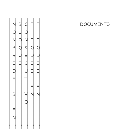
N
B
C
T
T
DOCUMENTO
O
L
O
I
I
M
O
N
P
P
B
Q
S
O
O
R
U
E
D
D
E
E
C
E
E
D
U
B
B
E
T
I
I
L
I
E
E
B
V
N
N
I
O
E
N