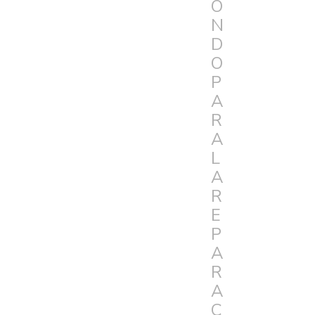
O
N
D
O
P
A
R
A
L
A
R
E
P
A
R
A
C