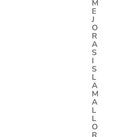
M
E
J
O
R
A
S
I
S
L
A
M
A
L
L
O
R