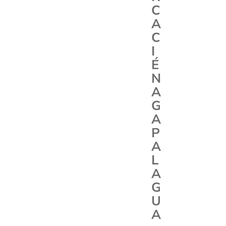
C
A
C
I
É
N
A
G
A
P
A
L
A
G
U
A