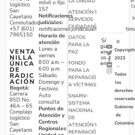
LA UNIDAD
móvil o fijo:
logístico
C
157
San
ATENCIÓN Y
Notificaciones
Cayetano
M
SERVICIOS
judiciales:
Conmutador:
CIUDADANÍA
+57 (601)
notificaciones.juridicauariv@unidadvictim
7965150
Horario de
DATOS
Sí
atención
©
PARA LA
gu
Lunes a
Copyrigth
VENTA
en
PAZ
viernes
NILLA
os
2023
8:00 a.m. –
ÚNICA
FONDO
en:
-
6:00 p.m.
DE
PARA LA
Todos
RADIC
Sábado,
REPARACIÓN
ACIÓN
Domingo y
los
A VÍCTIMAS
Bogotá:
Festivos
derechos
Carrera
Auto
SNARIV-
reservado
85D No.
consulta
SISTEMA
46A – 65
Gobierno
Puntos de
NACIONAL
Complejo
Atención y
de
logístico
DE
Centros
Colombia
San
ATENCIÓN Y
Regionales
Cayetano
REPARACIÓN