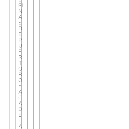
SI
N
A
S
D
E
P
U
E
R
T
O
B
O
Y
A
C
A
D
E
L
A