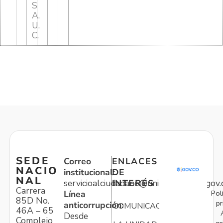
S
A.
U.
C.
SEDE
Correo
ENLACES
NACIO
institucional:
DE
NAL
servicioalciudadano@unidadvictimas.gov.
INTERÉS
Carrera
Pol
Línea
85D No.
pr
anticorrupción:
COMUNICACIONES
46A – 65
Desde
Complejo
pr