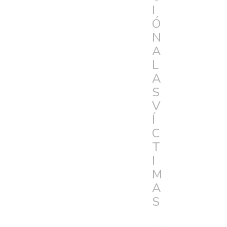
I
Ó
N
A
L
A
S
V
Í
C
T
I
M
A
S