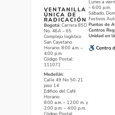
Lunes a viern
– 6:00 p.m.
VENTANILLA
Sábado, Dom
ÚNICA DE
Festivos Aut
RADICACIÓN
Puntos de A
Bogotá:
Carrera 85D
Centros Reg
No. 46A – 65
Unidad en l
Complejo logístico
San Cayetano
Horario: 8:00 a.m. –
Centro d
4:00 p.m.
Código Postal:
111071
Medellín:
Calle 49 No 50-21
piso 14
Edificio del Café
Horario:
8:00 a.m. – 12:00 m. y
2:00 p.m. – 4:00 p.m.
Código Postal: