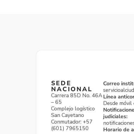
SEDE
Correo instit
NACIONAL
servicioalci
Carrera 85D No. 46A
Línea antico
– 65
Desde móvil o
Complejo logístico
Notificacion
San Cayetano
judiciales:
Conmutador: +57
notificacione
(601) 7965150
Horario de a