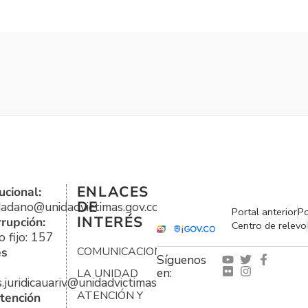
ENLACES
ucional:
DE
udadano@unidadvictimas.gov.co
Portal anterior
Po
INTERÉS
rrupción:
Centro de relevo
 fijo: 157
es
COMUNICACIONES
Síguenos
en:
LA UNIDAD
s.juridicauariv@unidadvictimas.gov.co
ATENCIÓN Y
tención