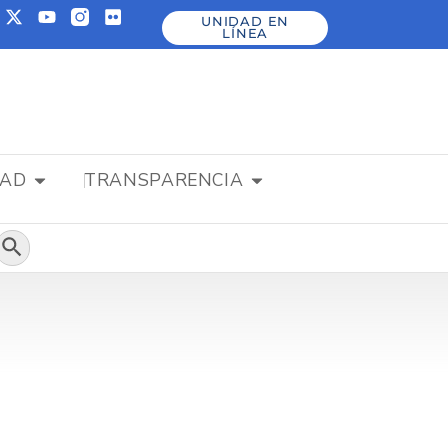
UNIDAD EN
LÍNEA
DAD
TRANSPARENCIA
Botón de búsqueda