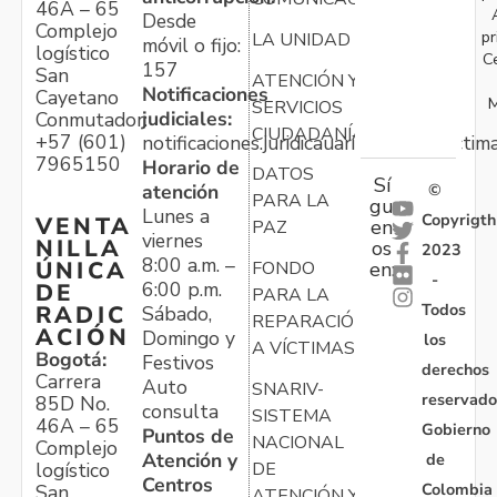
46A – 65
Desde
Complejo
pr
LA UNIDAD
móvil o fijo:
logístico
C
157
San
ATENCIÓN Y
Notificaciones
Cayetano
M
SERVICIOS
judiciales:
Conmutador:
CIUDADANÍA
+57 (601)
notificaciones.juridicauariv@unidadvictim
7965150
Horario de
DATOS
Sí
atención
©
PARA LA
gu
Lunes a
Copyrigth
VENTA
en
PAZ
viernes
NILLA
os
2023
8:00 a.m. –
ÚNICA
FONDO
en:
-
6:00 p.m.
DE
PARA LA
Todos
RADIC
Sábado,
REPARACIÓN
ACIÓN
Domingo y
los
A VÍCTIMAS
Bogotá:
Festivos
derechos
Carrera
Auto
SNARIV-
reservado
85D No.
consulta
SISTEMA
46A – 65
Gobierno
Puntos de
NACIONAL
Complejo
Atención y
de
logístico
DE
Centros
Colombia
San
ATENCIÓN Y