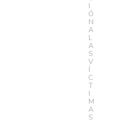
I
Ó
N
A
L
A
S
V
Í
C
T
I
M
A
S