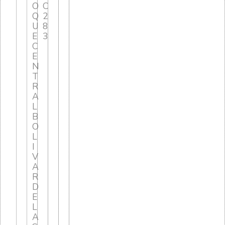
O
C
Q
2
U
8
E
3
C
E
N
T
R
A
L
B
O
L
I
V
A
R
D
E
L
A