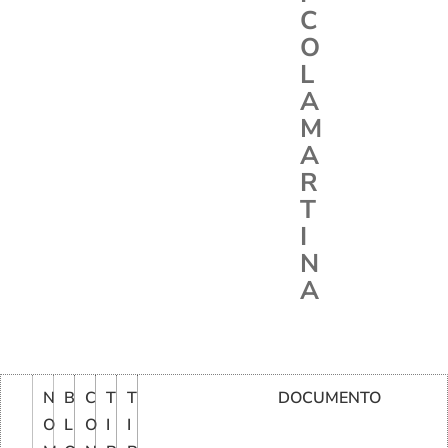
C
O
L
A
M
A
R
T
I
N
A
N
B
C
T
T
DOCUMENTO
O
L
O
I
I