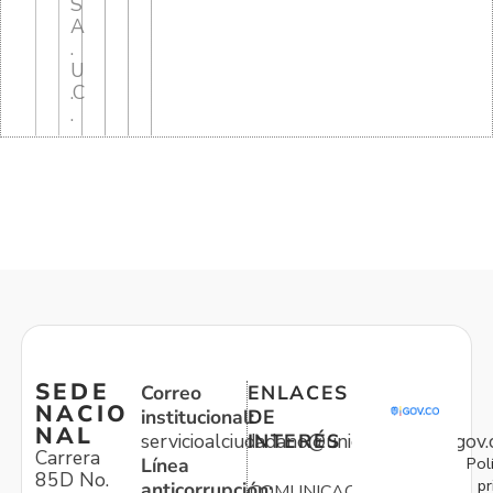
S
A
.
U
.C
.
SEDE
Correo
ENLACES
NACIO
institucional:
DE
NAL
servicioalciudadano@unidadvictimas.gov.
INTERÉS
Carrera
Pol
Línea
85D No.
pr
anticorrupción:
COMUNICACIONES