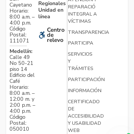
Regionales
Cayetano
REPARACIÓN
Unidad en
Horario:
INTEGRAL A
línea
8:00 a.m. –
VÍCTIMAS
4:00 p.m.
Código
Centro
TRANSPARENCIA
Postal:
de
relevo
111071
PARTICIPA
Medellín:
SERVICIOS
Calle 49
Y
No 50-21
TRÁMITES
piso 14
Edificio del
PARTICIPACIÓN
Café
Horario:
INFORMACIÓN
8:00 a.m. –
12:00 m. y
CERTIFICADO
2:00 p.m. –
DE
4:00 p.m.
ACCESIBILIDAD
Código
Postal:
Y USABILIDAD
050010
WEB