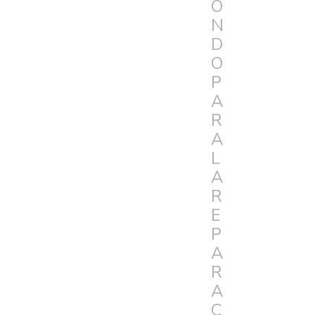
O
N
D
O
P
A
R
A
L
A
R
E
P
A
R
A
C