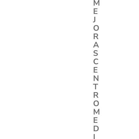
M
E
J
O
R
A
S
C
E
N
T
R
O
M
E
D
I