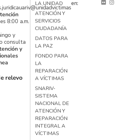
en:
LA UNIDAD
s.juridicauariv@unidadvictimas.gov.co
ATENCIÓN Y
tención
es 8:00 a.m.
SERVICIOS
CIUDADANÍA
ingo y
DATOS PARA
o consulta
LA PAZ
tención y
ionales
FONDO PARA
ínea
LA
REPARACIÓN
e relevo
A VÍCTIMAS
SNARIV-
SISTEMA
NACIONAL DE
ATENCIÓN Y
REPARACIÓN
INTEGRAL A
VÍCTIMAS