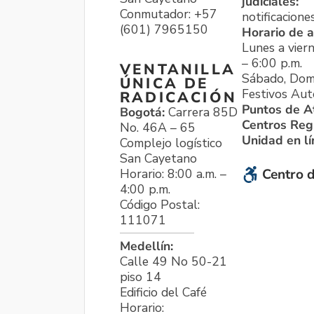
judiciales:
Conmutador: +57
notificacione
(601) 7965150
Horario de a
Lunes a viern
– 6:00 p.m.
VENTANILLA
Sábado, Dom
ÚNICA DE
Festivos Aut
RADICACIÓN
Puntos de A
Bogotá:
Carrera 85D
Centros Reg
No. 46A – 65
Unidad en l
Complejo logístico
San Cayetano
Horario: 8:00 a.m. –
Centro d
4:00 p.m.
Código Postal:
111071
Medellín:
Calle 49 No 50-21
piso 14
Edificio del Café
Horario: