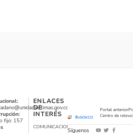
ENLACES
ucional:
DE
udadano@unidadvictimas.gov.co
Portal anterior
Po
INTERÉS
rrupción:
Centro de relevo
 fijo: 157
es
COMUNICACIONES
Síguenos