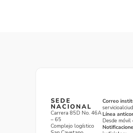
SEDE
Correo instit
NACIONAL
servicioalci
Carrera 85D No. 46A
Línea antico
– 65
Desde móvil o
Complejo logístico
Notificacion
San Cayetano