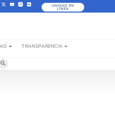
UNIDAD EN
LÍNEA
DAD
TRANSPARENCIA
Botón de búsqueda