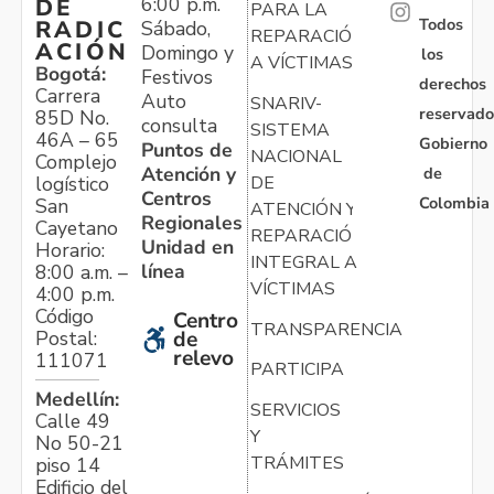
6:00 p.m.
DE
PARA LA
Todos
RADIC
Sábado,
REPARACIÓN
ACIÓN
Domingo y
los
A VÍCTIMAS
Bogotá:
Festivos
derechos
Carrera
Auto
SNARIV-
reservado
85D No.
consulta
SISTEMA
46A – 65
Gobierno
Puntos de
NACIONAL
Complejo
Atención y
de
logístico
DE
Centros
Colombia
San
ATENCIÓN Y
Regionales
Cayetano
REPARACIÓN
Unidad en
Horario:
INTEGRAL A
línea
8:00 a.m. –
VÍCTIMAS
4:00 p.m.
Código
Centro
TRANSPARENCIA
Postal:
de
relevo
111071
PARTICIPA
Medellín:
SERVICIOS
Calle 49
Y
No 50-21
TRÁMITES
piso 14
Edificio del