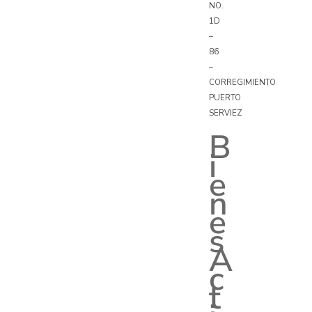
NO.
1D
–
86
–
CORREGIMIENTO
PUERTO
SERVIEZ
B
i
e
n
e
s
A
c
t