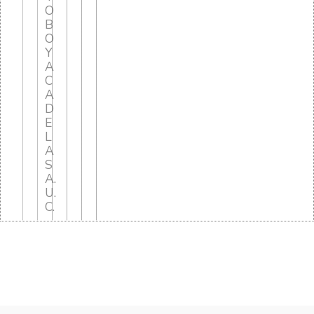
O
B
O
Y
A
C
A
D
E
L
A
S
A.
U.
C.