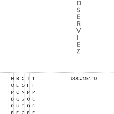
O
S
E
R
V
I
E
Z
N
B
C
T
T
DOCUMENTO
O
L
O
I
I
M
O
N
P
P
B
Q
S
O
O
R
U
E
D
D
E
E
C
E
E