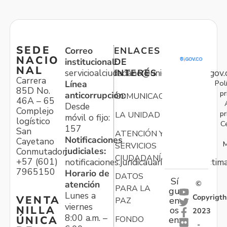
SEDE
Correo
ENLACES
NACIO
institucional:
DE
NAL
servicioalciudadano@unidadvictimas.gov.
INTERÉS
Carrera
Pol
Línea
85D No.
pr
anticorrupción:
COMUNICACIONES
46A – 65
Desde
Complejo
pr
LA UNIDAD
móvil o fijo:
logístico
C
157
San
ATENCIÓN Y
Notificaciones
Cayetano
M
SERVICIOS
judiciales:
Conmutador:
CIUDADANÍA
+57 (601)
notificaciones.juridicauariv@unidadvictim
7965150
Horario de
DATOS
Sí
atención
©
PARA LA
gu
Lunes a
Copyrigth
VENTA
en
PAZ
viernes
NILLA
os
2023
8:00 a.m. –
ÚNICA
FONDO
en:
-