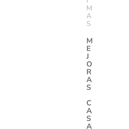
I
M
A
S
M
E
J
O
R
A
S
C
A
S
A