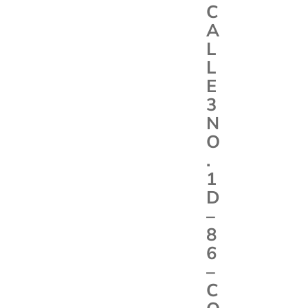
C
A
L
L
E
3
N
O
.
1
D
–
8
6
–
C