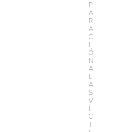
P
A
R
A
C
I
Ó
N
A
L
A
S
V
Í
C
T