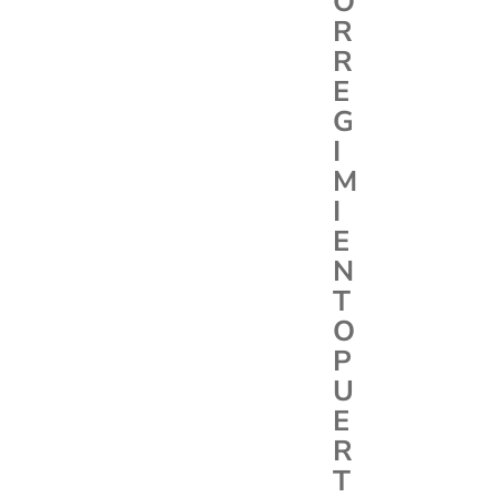
O
R
R
E
G
I
M
I
E
N
T
O
P
U
E
R
T