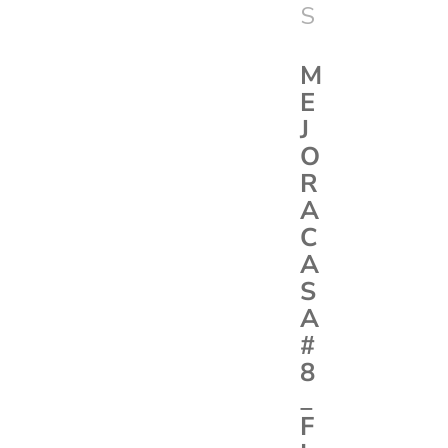
S
M
E
J
O
R
A
C
A
S
A
#
8
_
F