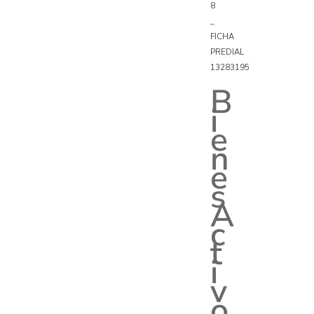
8
_
FICHA
PREDIAL
13283195
B
i
e
n
e
s
A
c
t
i
v
o