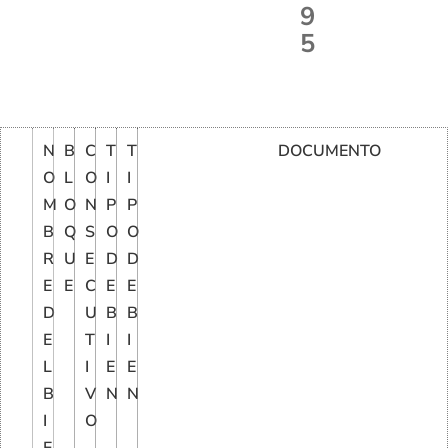
9
5
N
B
C
T
T
DOCUMENTO
O
L
O
I
I
M
O
N
P
P
B
Q
S
O
O
R
U
E
D
D
E
E
C
E
E
D
U
B
B
E
T
I
I
L
I
E
E
B
V
N
N
I
O