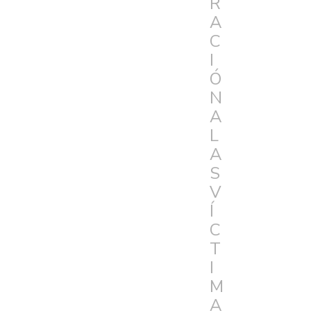
R
A
C
I
Ó
N
A
L
A
S
V
Í
C
T
I
M
A