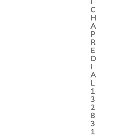
I
C
H
A
P
R
E
D
I
A
L
1
3
2
8
3
1