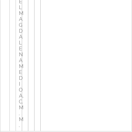
E
L
M
A
G
D
A
L
E
N
A
M
E
D
I
O
A.
C.
M
.
M
.