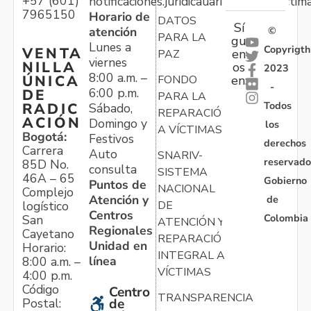
+57 (601)
notificaciones.juridicauariv@unidadvictim
7965150
Horario de
DATOS
Sí
atención
©
PARA LA
gu
Lunes a
Copyrigth
VENTA
en
PAZ
viernes
NILLA
os
2023
8:00 a.m. –
ÚNICA
FONDO
en:
-
6:00 p.m.
DE
PARA LA
Todos
RADIC
Sábado,
REPARACIÓN
ACIÓN
Domingo y
los
A VÍCTIMAS
Bogotá:
Festivos
derechos
Carrera
Auto
SNARIV-
reservado
85D No.
consulta
SISTEMA
46A – 65
Gobierno
Puntos de
NACIONAL
Complejo
Atención y
de
logístico
DE
Centros
Colombia
San
ATENCIÓN Y
Regionales
Cayetano
REPARACIÓN
Unidad en
Horario:
INTEGRAL A
línea
8:00 a.m. –
VÍCTIMAS
4:00 p.m.
Código
Centro
TRANSPARENCIA
Postal:
de