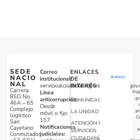
SEDE
Correo
ENLACES
NACIO
institucional:
DE
NAL
servicioalciudadano@unidadvictimas.gov.
INTERÉS
Carrera
Pol
Línea
85D No.
pr
anticorrupción:
COMUNICACIONES
46A – 65
Desde
Complejo
pr
LA UNIDAD
móvil o fijo:
logístico
C
157
San
ATENCIÓN Y
Notificaciones
Cayetano
M
SERVICIOS
judiciales:
Conmutador:
CIUDADANÍA