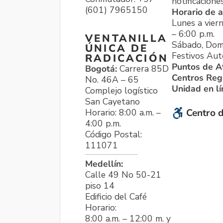
notificacione
(601) 7965150
Horario de a
Lunes a viern
– 6:00 p.m.
VENTANILLA
Sábado, Dom
ÚNICA DE
Festivos Aut
RADICACIÓN
Puntos de A
Bogotá:
Carrera 85D
Centros Reg
No. 46A – 65
Unidad en l
Complejo logístico
San Cayetano
Horario: 8:00 a.m. –
Centro d
4:00 p.m.
Código Postal:
111071
Medellín:
Calle 49 No 50-21
piso 14
Edificio del Café
Horario:
8:00 a.m. – 12:00 m. y