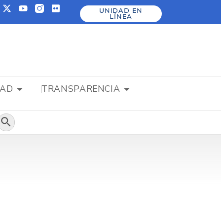
UNIDAD EN
LÍNEA
DAD
TRANSPARENCIA
Botón de búsqueda