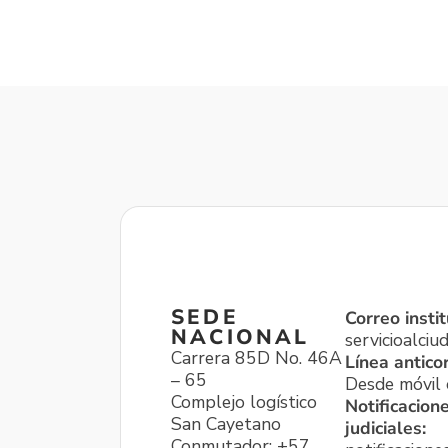
SEDE
Correo instit
NACIONAL
servicioalci
Carrera 85D No. 46A
Línea antico
– 65
Desde móvil o
Complejo logístico
Notificacion
San Cayetano
judiciales:
Conmutador: +57