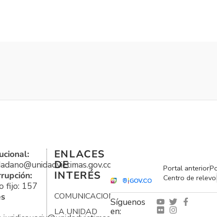
ENLACES
ucional:
DE
udadano@unidadvictimas.gov.co
Portal anterior
Po
INTERÉS
rrupción:
Centro de relevo
 fijo: 157
es
COMUNICACIONES
Síguenos
en:
LA UNIDAD