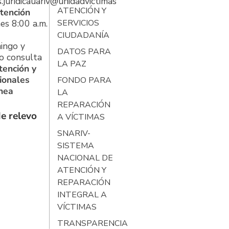
s.juridicauariv@unidadvictimas.gov.co
ATENCIÓN Y
tención
es 8:00 a.m.
SERVICIOS
CIUDADANÍA
ingo y
DATOS PARA
o consulta
LA PAZ
tención y
ionales
FONDO PARA
ínea
LA
REPARACIÓN
e relevo
A VÍCTIMAS
SNARIV-
SISTEMA
NACIONAL DE
ATENCIÓN Y
REPARACIÓN
INTEGRAL A
VÍCTIMAS
TRANSPARENCIA