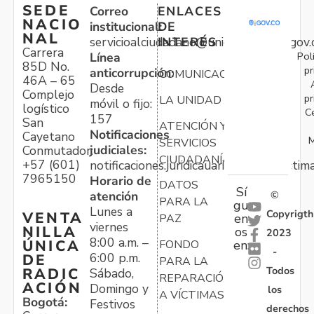
SEDE
Correo
ENLACES
NACIO
institucional:
DE
NAL
servicioalciudadano@unidadvictimas.gov.
INTERÉS
Carrera
Pol
Línea
85D No.
pr
anticorrupción:
COMUNICACIONES
46A – 65
Desde
Complejo
pr
LA UNIDAD
móvil o fijo:
logístico
C
157
San
ATENCIÓN Y
Notificaciones
Cayetano
M
SERVICIOS
judiciales:
Conmutador:
CIUDADANÍA
+57 (601)
notificaciones.juridicauariv@unidadvictim
7965150
Horario de
DATOS
Sí
atención
©
PARA LA
gu
Lunes a
Copyrigth
VENTA
en
PAZ
viernes
NILLA
os
2023
8:00 a.m. –
ÚNICA
FONDO
en:
-
6:00 p.m.
DE
PARA LA
Todos
RADIC
Sábado,
REPARACIÓN
ACIÓN
Domingo y
los
A VÍCTIMAS
Bogotá:
Festivos
derechos