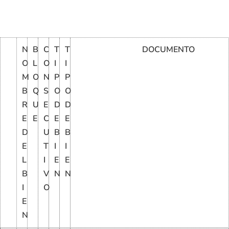
N
B
C
T
T
DOCUMENTO
O
L
O
I
I
M
O
N
P
P
B
Q
S
O
O
R
U
E
D
D
E
E
C
E
E
D
U
B
B
E
T
I
I
L
I
E
E
B
V
N
N
I
O
E
N