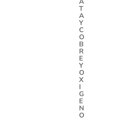
A
T
A
Y
C
O
B
R
E
Y
O
X
I
G
E
N
O