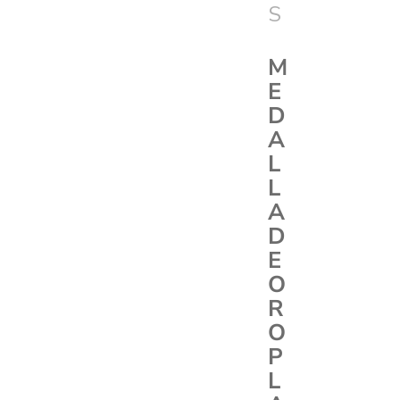
S
M
E
D
A
L
L
A
D
E
O
R
O
P
L