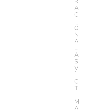
R
A
C
I
Ó
N
A
L
A
S
V
Í
C
T
I
M
A