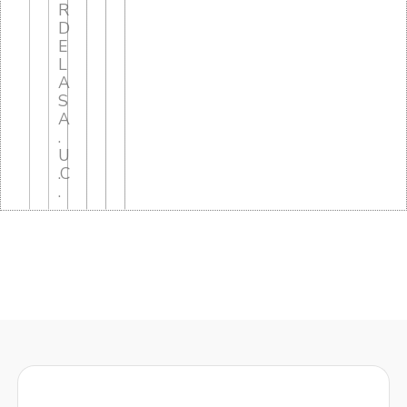
R
D
E
L
A
S
A
.
U
.C
.