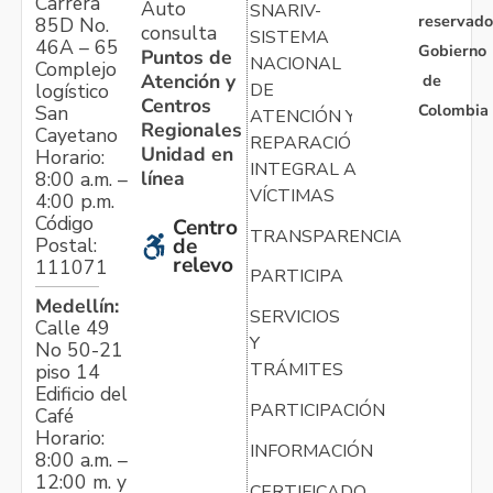
Carrera
Auto
SNARIV-
reservado
85D No.
consulta
SISTEMA
46A – 65
Gobierno
Puntos de
NACIONAL
Complejo
Atención y
de
logístico
DE
Centros
Colombia
San
ATENCIÓN Y
Regionales
Cayetano
REPARACIÓN
Unidad en
Horario:
INTEGRAL A
línea
8:00 a.m. –
VÍCTIMAS
4:00 p.m.
Código
Centro
TRANSPARENCIA
Postal:
de
relevo
111071
PARTICIPA
Medellín:
SERVICIOS
Calle 49
Y
No 50-21
TRÁMITES
piso 14
Edificio del
PARTICIPACIÓN
Café
Horario:
INFORMACIÓN
8:00 a.m. –
12:00 m. y
CERTIFICADO