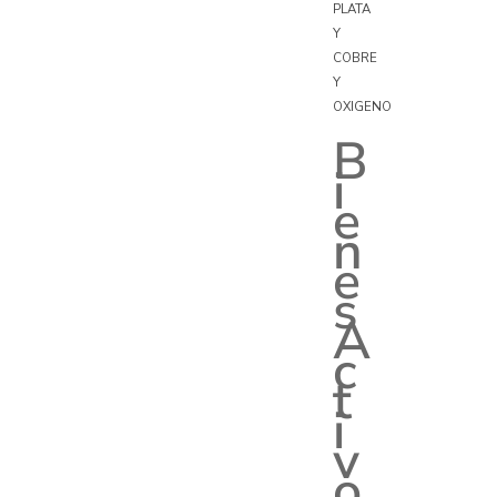
PLATA
Y
COBRE
Y
OXIGENO
B
i
e
n
e
s
A
c
t
i
v
o