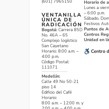
(601) 7965150
Horario de a
Lunes a viern
– 6:00 p.m.
VENTANILLA
Sábado, Dom
ÚNICA DE
Festivos Aut
RADICACIÓN
Puntos de A
Bogotá:
Carrera 85D
Centros Reg
No. 46A – 65
Unidad en l
Complejo logístico
San Cayetano
Horario: 8:00 a.m. –
Centro d
4:00 p.m.
Código Postal:
111071
Medellín:
Calle 49 No 50-21
piso 14
Edificio del Café
Horario:
8:00 a.m. – 12:00 m. y
2:00 p.m. – 4:00 p.m.