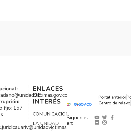
ENLACES
ucional:
DE
udadano@unidadvictimas.gov.co
Portal anterior
Po
INTERÉS
rrupción:
Centro de relevo
 fijo: 157
es
COMUNICACIONES
Síguenos
en:
LA UNIDAD
s.juridicauariv@unidadvictimas.gov.co