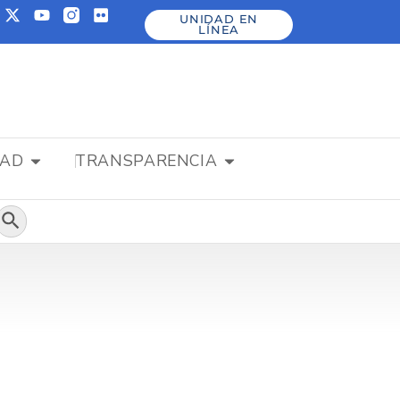
UNIDAD EN
LÍNEA
DAD
TRANSPARENCIA
Botón de búsqueda