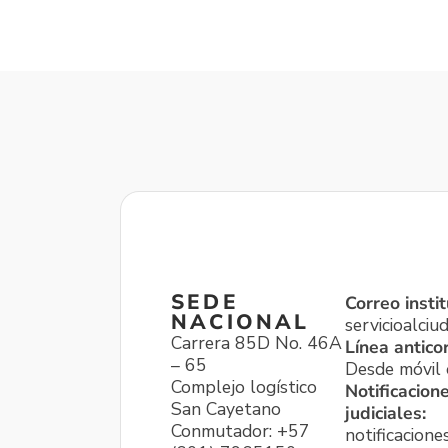
SEDE
Correo instit
NACIONAL
servicioalci
Carrera 85D No. 46A
Línea antico
– 65
Desde móvil o
Complejo logístico
Notificacion
San Cayetano
judiciales:
Conmutador: +57
notificacione