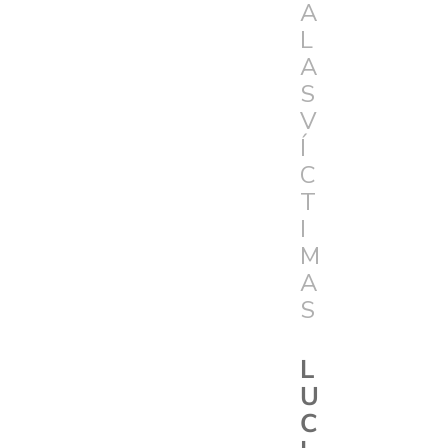
A
L
A
S
V
Í
C
T
I
M
A
S
L
U
C