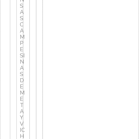
S
A
S
C
A
M
P
E
SI
N
A
S
D
E
M
E
T
A
Y
V
IC
H