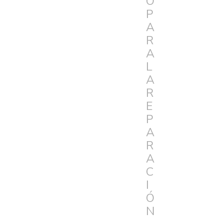
O
P
A
R
A
L
A
R
E
P
A
R
A
C
I
Ó
N