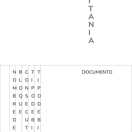
I
T
A
N
I
A
N
B
C
T
T
DOCUMENTO
O
L
O
I
I
M
O
N
P
P
B
Q
S
O
O
R
U
E
D
D
E
E
C
E
E
D
U
B
B
E
T
I
I