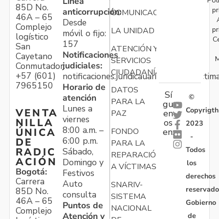
Línea
85D No.
pr
anticorrupción:
COMUNICACIONES
46A – 65
Desde
Complejo
pr
LA UNIDAD
móvil o fijo:
logístico
C
157
San
ATENCIÓN Y
Notificaciones
Cayetano
M
SERVICIOS
judiciales:
Conmutador:
CIUDADANÍA
+57 (601)
notificaciones.juridicauariv@unidadvictim
7965150
Horario de
DATOS
Sí
atención
©
PARA LA
gu
Lunes a
Copyrigth
VENTA
en
PAZ
viernes
NILLA
os
2023
8:00 a.m. –
ÚNICA
FONDO
en:
-
6:00 p.m.
DE
PARA LA
Todos
RADIC
Sábado,
REPARACIÓN
ACIÓN
Domingo y
los
A VÍCTIMAS
Bogotá:
Festivos
derechos
Carrera
Auto
SNARIV-
reservado
85D No.
consulta
SISTEMA
46A – 65
Gobierno
Puntos de
NACIONAL
Complejo
Atención y
de