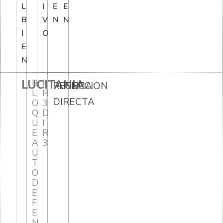
L
I
E
E
B
V
N
N
I
O
E
N
LUCITANIA
B
I
RECEPCION
FINCA
L
R
DIRECTA
O
3
Q
D
U
I
E
R
A
3
U
T
O
D
E
F
E
N