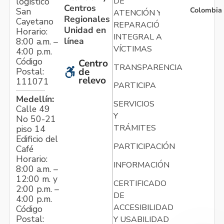
logístico
DE
Centros
Colombia
San
ATENCIÓN Y
Regionales
Cayetano
REPARACIÓN
Unidad en
Horario:
INTEGRAL A
línea
8:00 a.m. –
VÍCTIMAS
4:00 p.m.
Código
Centro
TRANSPARENCIA
Postal:
de
relevo
111071
PARTICIPA
Medellín:
SERVICIOS
Calle 49
Y
No 50-21
TRÁMITES
piso 14
Edificio del
PARTICIPACIÓN
Café
Horario:
INFORMACIÓN
8:00 a.m. –
12:00 m. y
CERTIFICADO
2:00 p.m. –
DE
4:00 p.m.
ACCESIBILIDAD
Código
Postal:
Y USABILIDAD