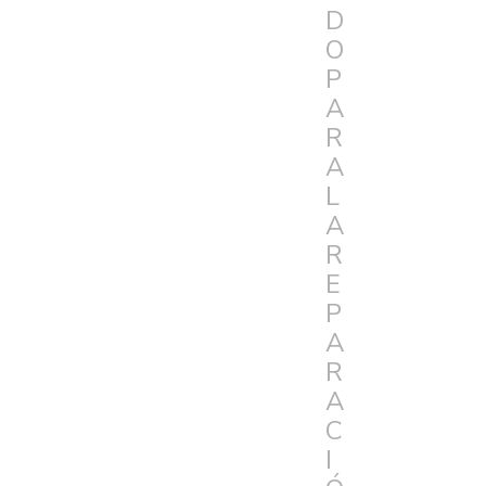
D
O
P
A
R
A
L
A
R
E
P
A
R
A
C
I