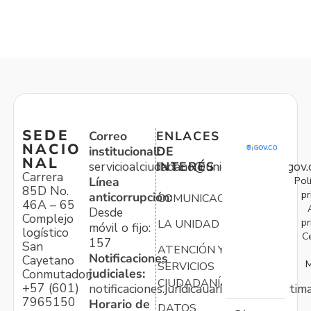
SEDE
Correo
ENLACES
NACIO
institucional:
DE
NAL
servicioalciudadano@unidadvictimas.gov.
INTERÉS
Carrera
Pol
Línea
85D No.
pr
anticorrupción:
COMUNICACIONES
46A – 65
Desde
Complejo
pr
LA UNIDAD
móvil o fijo:
logístico
C
157
San
ATENCIÓN Y
Notificaciones
Cayetano
M
SERVICIOS
judiciales:
Conmutador:
CIUDADANÍA
+57 (601)
notificaciones.juridicauariv@unidadvictim
7965150
Horario de
DATOS