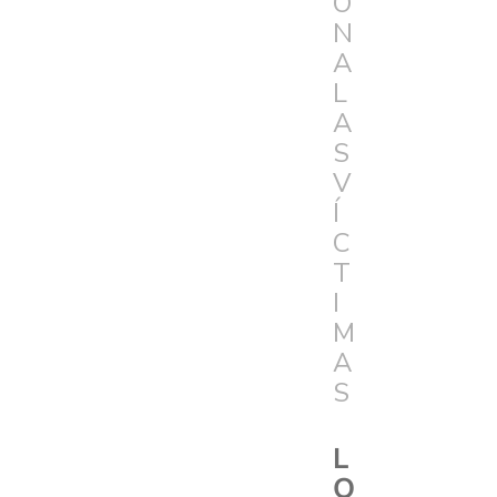
Ó
N
A
L
A
S
V
Í
C
T
I
M
A
S
L
O