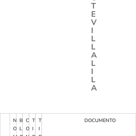
T
E
V
I
L
L
A
L
I
L
A
N
B
C
T
T
DOCUMENTO
O
L
O
I
I