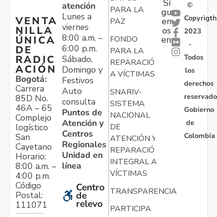
Sí
atención
©
PARA LA
gu
Lunes a
Copyrigth
VENTA
en
PAZ
viernes
NILLA
os
2023
8:00 a.m. –
ÚNICA
FONDO
en:
-
6:00 p.m.
DE
PARA LA
Todos
RADIC
Sábado,
REPARACIÓN
ACIÓN
Domingo y
los
A VÍCTIMAS
Bogotá:
Festivos
derechos
Carrera
Auto
SNARIV-
reservado
85D No.
consulta
SISTEMA
46A – 65
Gobierno
Puntos de
NACIONAL
Complejo
Atención y
de
logístico
DE
Centros
Colombia
San
ATENCIÓN Y
Regionales
Cayetano
REPARACIÓN
Unidad en
Horario:
INTEGRAL A
línea
8:00 a.m. –
VÍCTIMAS
4:00 p.m.
Código
Centro
TRANSPARENCIA
Postal:
de
relevo
111071
PARTICIPA