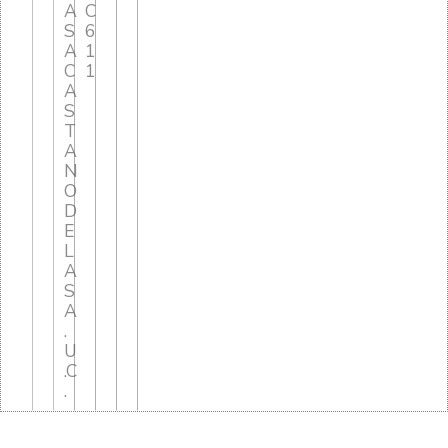
A
C
S
6
A
1
C
1
A
S
T
A
N
O
D
E
L
A
S
A
.
U
.C
.