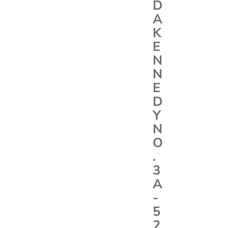
D
A
K
E
N
N
E
D
Y
N
O
.
3
A
-
5
2