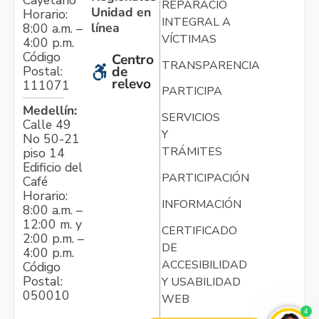
REPARACIÓN
Unidad en
Horario:
INTEGRAL A
línea
8:00 a.m. –
VÍCTIMAS
4:00 p.m.
Código
Centro
TRANSPARENCIA
Postal:
de
relevo
111071
PARTICIPA
Medellín:
SERVICIOS
Calle 49
Y
No 50-21
TRÁMITES
piso 14
Edificio del
PARTICIPACIÓN
Café
Horario:
INFORMACIÓN
8:00 a.m. –
12:00 m. y
CERTIFICADO
2:00 p.m. –
DE
4:00 p.m.
ACCESIBILIDAD
Código
Postal:
Y USABILIDAD
050010
WEB
4