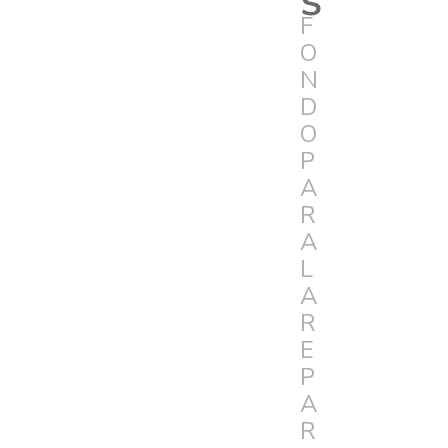
F
O
N
D
O
P
A
R
A
L
A
R
E
P
A
R