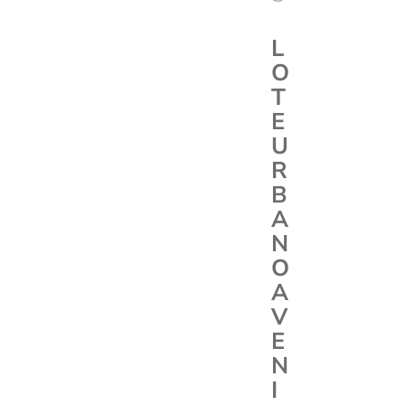
L
O
T
E
U
R
B
A
N
O
A
V
E
N
I