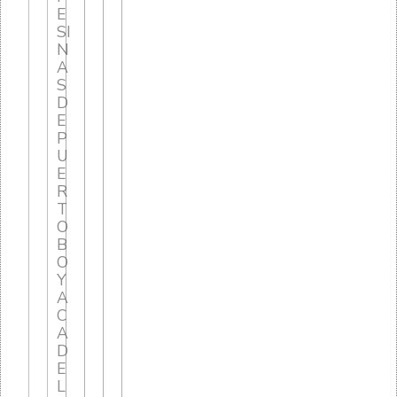
E
SI
N
A
S
D
E
P
U
E
R
T
O
B
O
Y
A
C
A
D
E
L