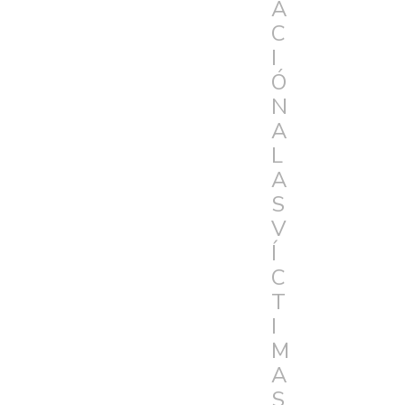
A
C
I
Ó
N
A
L
A
S
V
Í
C
T
I
M
A
S