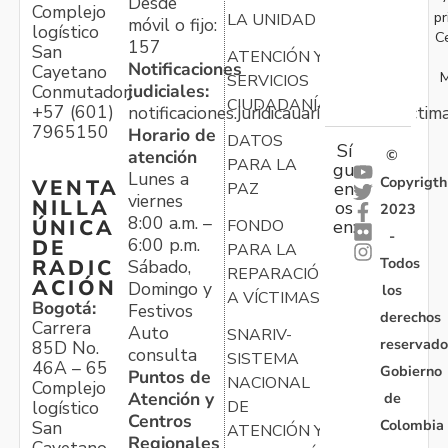
Desde
Complejo
pr
LA UNIDAD
móvil o fijo:
logístico
C
157
San
ATENCIÓN Y
Notificaciones
Cayetano
M
SERVICIOS
judiciales:
Conmutador:
CIUDADANÍA
+57 (601)
notificaciones.juridicauariv@unidadvictim
7965150
Horario de
DATOS
Sí
atención
©
PARA LA
gu
Lunes a
Copyrigth
VENTA
en
PAZ
viernes
NILLA
os
2023
8:00 a.m. –
ÚNICA
FONDO
en:
-
6:00 p.m.
DE
PARA LA
Todos
RADIC
Sábado,
REPARACIÓN
ACIÓN
Domingo y
los
A VÍCTIMAS
Bogotá:
Festivos
derechos
Carrera
Auto
SNARIV-
reservado
85D No.
consulta
SISTEMA
46A – 65
Gobierno
Puntos de
NACIONAL
Complejo
Atención y
de
logístico
DE
Centros
Colombia
San
ATENCIÓN Y
Regionales
Cayetano