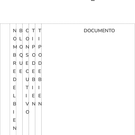
N
B
C
T
T
DOCUMENTO
O
L
O
I
I
M
O
N
P
P
B
Q
S
O
O
R
U
E
D
D
E
E
C
E
E
D
U
B
B
E
T
I
I
L
I
E
E
B
V
N
N
I
O
E
N