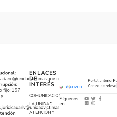
ENLACES
ucional:
DE
udadano@unidadvictimas.gov.co
Portal anterior
Po
INTERÉS
rrupción:
Centro de relevo
 fijo: 157
es
COMUNICACIONES
Síguenos
en:
LA UNIDAD
s.juridicauariv@unidadvictimas.gov.co
ATENCIÓN Y
tención