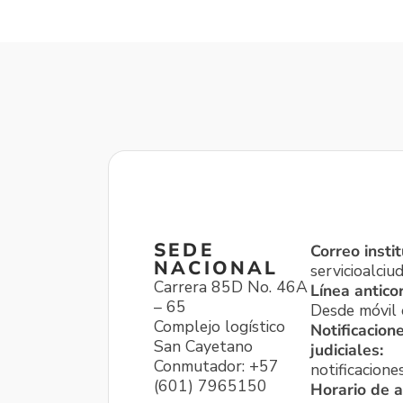
SEDE
Correo instit
NACIONAL
servicioalci
Carrera 85D No. 46A
Línea antico
– 65
Desde móvil o
Complejo logístico
Notificacion
San Cayetano
judiciales:
Conmutador: +57
notificacione
(601) 7965150
Horario de a