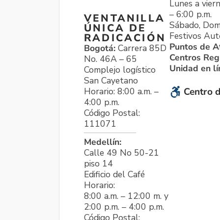
Lunes a viern
– 6:00 p.m.
VENTANILLA
Sábado, Dom
ÚNICA DE
Festivos Aut
RADICACIÓN
Puntos de A
Bogotá:
Carrera 85D
Centros Reg
No. 46A – 65
Unidad en l
Complejo logístico
San Cayetano
Horario: 8:00 a.m. –
Centro d
4:00 p.m.
Código Postal:
111071
Medellín:
Calle 49 No 50-21
piso 14
Edificio del Café
Horario:
8:00 a.m. – 12:00 m. y
2:00 p.m. – 4:00 p.m.
Código Postal: