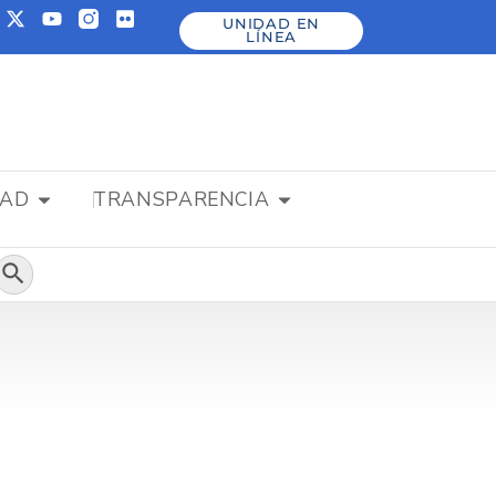
UNIDAD EN
LÍNEA
DAD
TRANSPARENCIA
Botón de búsqueda