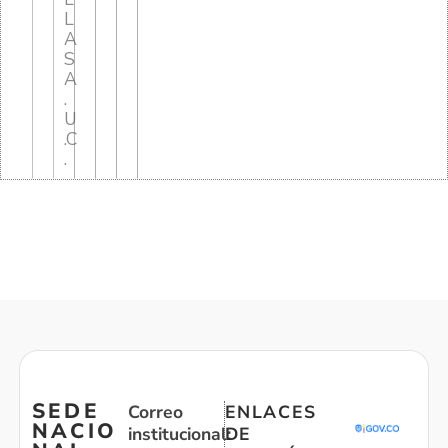
L
A
S
A
.
U
.C
.
SEDE
Correo
ENLACES
NACIO
institucional:
DE