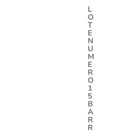
L
O
T
E
N
U
M
E
R
O
1
5
B
A
R
R