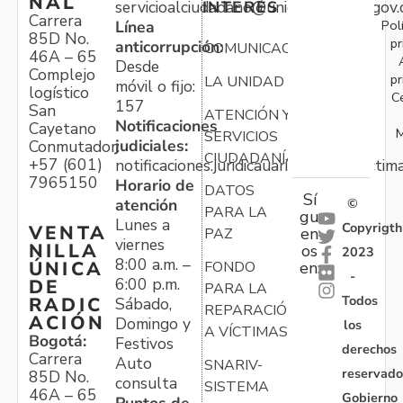
NAL
servicioalciudadano@unidadvictimas.gov.
INTERÉS
Carrera
Pol
Línea
85D No.
pr
anticorrupción:
COMUNICACIONES
46A – 65
Desde
Complejo
pr
LA UNIDAD
móvil o fijo:
logístico
C
157
San
ATENCIÓN Y
Notificaciones
Cayetano
M
SERVICIOS
judiciales:
Conmutador:
CIUDADANÍA
+57 (601)
notificaciones.juridicauariv@unidadvictim
7965150
Horario de
DATOS
Sí
atención
©
PARA LA
gu
Lunes a
Copyrigth
VENTA
en
PAZ
viernes
NILLA
os
2023
8:00 a.m. –
ÚNICA
FONDO
en:
-
6:00 p.m.
DE
PARA LA
Todos
RADIC
Sábado,
REPARACIÓN
ACIÓN
Domingo y
los
A VÍCTIMAS
Bogotá:
Festivos
derechos
Carrera
Auto
SNARIV-
reservado
85D No.
consulta
SISTEMA
46A – 65
Gobierno