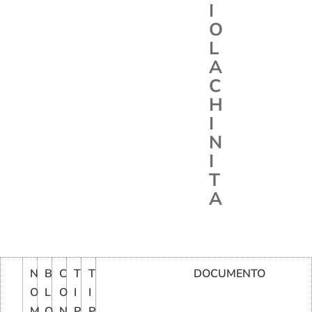
I
O
L
A
C
H
I
N
I
T
A
N
B
C
T
T
DOCUMENTO
O
L
O
I
I
M
O
N
P
P