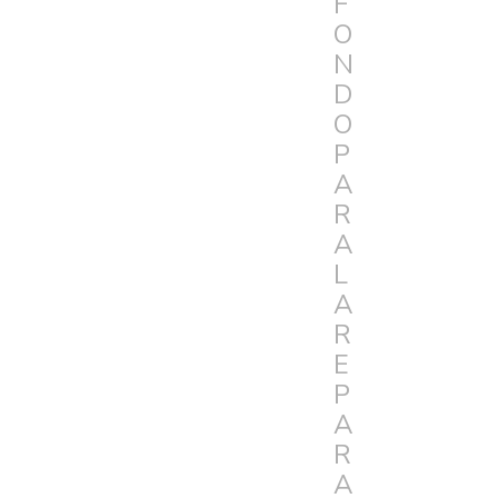
F
O
N
D
O
P
A
R
A
L
A
R
E
P
A
R
A