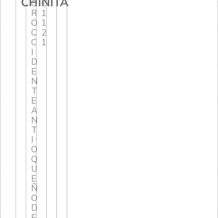
CHINITA
O
C
R
1
O
1
C
2
C
1
I
D
E
N
T
E
A
N
T
I
O
Q
U
E
Ñ
O
D
E