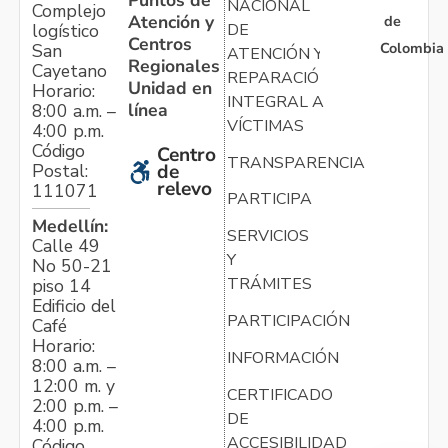
Puntos de
NACIONAL
Complejo
Atención y
de
logístico
DE
Centros
Colombia
San
ATENCIÓN Y
Regionales
Cayetano
REPARACIÓN
Unidad en
Horario:
INTEGRAL A
línea
8:00 a.m. –
VÍCTIMAS
4:00 p.m.
Código
Centro
TRANSPARENCIA
Postal:
de
relevo
111071
PARTICIPA
Medellín:
SERVICIOS
Calle 49
Y
No 50-21
TRÁMITES
piso 14
Edificio del
PARTICIPACIÓN
Café
Horario:
INFORMACIÓN
8:00 a.m. –
12:00 m. y
CERTIFICADO
2:00 p.m. –
DE
4:00 p.m.
ACCESIBILIDAD
Código