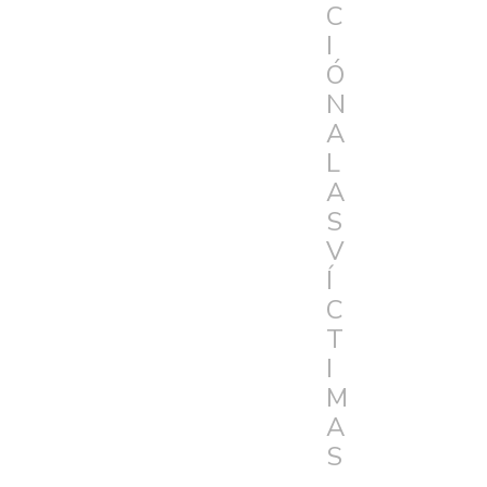
C
I
Ó
N
A
L
A
S
V
Í
C
T
I
M
A
S