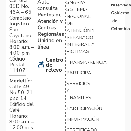
Carrera
Auto
SNARIV-
reservado
85D No.
consulta
SISTEMA
46A – 65
Gobierno
Puntos de
NACIONAL
Complejo
Atención y
de
logístico
DE
Centros
Colombia
San
ATENCIÓN Y
Regionales
Cayetano
REPARACIÓN
Unidad en
Horario:
INTEGRAL A
línea
8:00 a.m. –
VÍCTIMAS
4:00 p.m.
Código
Centro
TRANSPARENCIA
Postal:
de
relevo
111071
PARTICIPA
Medellín:
SERVICIOS
Calle 49
Y
No 50-21
TRÁMITES
piso 14
Edificio del
PARTICIPACIÓN
Café
Horario:
INFORMACIÓN
8:00 a.m. –
12:00 m. y
CERTIFICADO