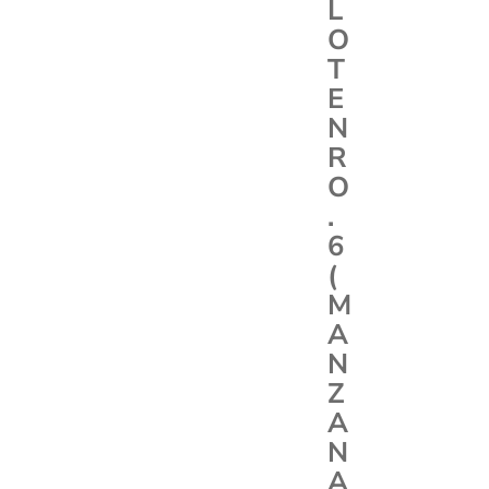
L
O
T
E
N
R
O
.
6
(
M
A
N
Z
A
N
A