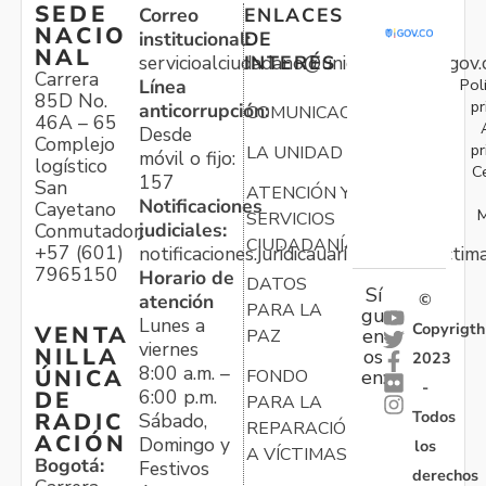
SEDE
Correo
ENLACES
NACIO
institucional:
DE
NAL
servicioalciudadano@unidadvictimas.gov.
INTERÉS
Carrera
Pol
Línea
85D No.
pr
anticorrupción:
COMUNICACIONES
46A – 65
Desde
Complejo
pr
LA UNIDAD
móvil o fijo:
logístico
C
157
San
ATENCIÓN Y
Notificaciones
Cayetano
M
SERVICIOS
judiciales:
Conmutador:
CIUDADANÍA
+57 (601)
notificaciones.juridicauariv@unidadvictim
7965150
Horario de
DATOS
Sí
atención
©
PARA LA
gu
Lunes a
Copyrigth
VENTA
en
PAZ
viernes
NILLA
os
2023
8:00 a.m. –
ÚNICA
FONDO
en:
-
6:00 p.m.
DE
PARA LA
Todos
RADIC
Sábado,
REPARACIÓN
ACIÓN
Domingo y
los
A VÍCTIMAS
Bogotá:
Festivos
derechos