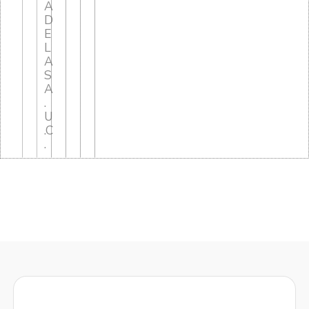
A
D
E
L
A
S
A
.
U
.C
.