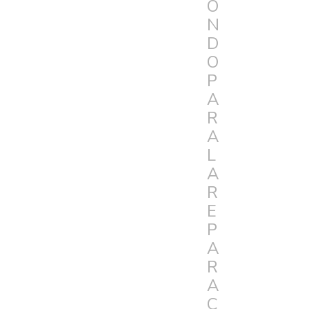
O
N
D
O
P
A
R
A
L
A
R
E
P
A
R
A
C