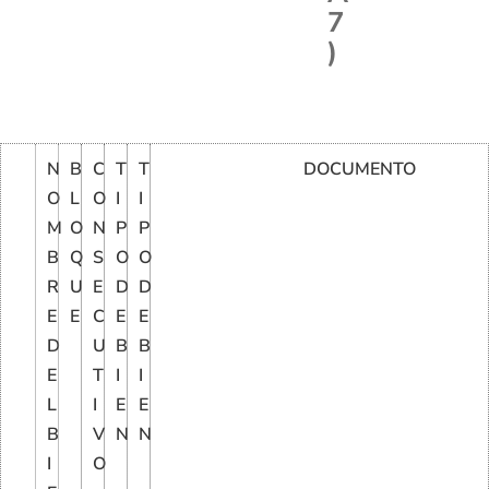
7
)
N
B
C
T
T
DOCUMENTO
O
L
O
I
I
M
O
N
P
P
B
Q
S
O
O
R
U
E
D
D
E
E
C
E
E
D
U
B
B
E
T
I
I
L
I
E
E
B
V
N
N
I
O