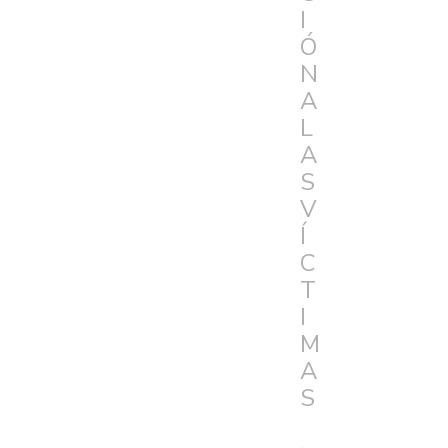
I
Ó
N
A
L
A
S
V
Í
C
T
I
M
A
S