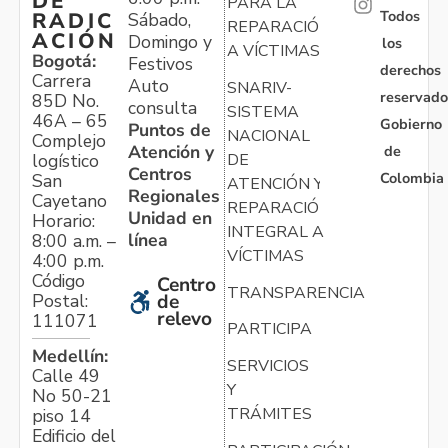
DE
PARA LA
Todos
RADIC
Sábado,
REPARACIÓN
ACIÓN
Domingo y
los
A VÍCTIMAS
Bogotá:
Festivos
derechos
Carrera
Auto
SNARIV-
reservado
85D No.
consulta
SISTEMA
46A – 65
Gobierno
Puntos de
NACIONAL
Complejo
Atención y
de
logístico
DE
Centros
Colombia
San
ATENCIÓN Y
Regionales
Cayetano
REPARACIÓN
Unidad en
Horario:
INTEGRAL A
línea
8:00 a.m. –
VÍCTIMAS
4:00 p.m.
Código
Centro
TRANSPARENCIA
Postal:
de
relevo
111071
PARTICIPA
Medellín:
SERVICIOS
Calle 49
Y
No 50-21
TRÁMITES
piso 14
Edificio del