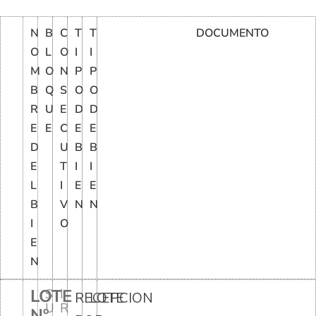
N
B
C
T
T
DOCUMENTO
O
L
O
I
I
M
O
N
P
P
B
Q
S
O
O
R
U
E
D
D
E
E
C
E
E
D
U
B
B
E
T
I
I
L
I
E
E
B
V
N
N
I
O
E
N
LOTE
S
I
RECEPCION
LOTE
U
R
Nº