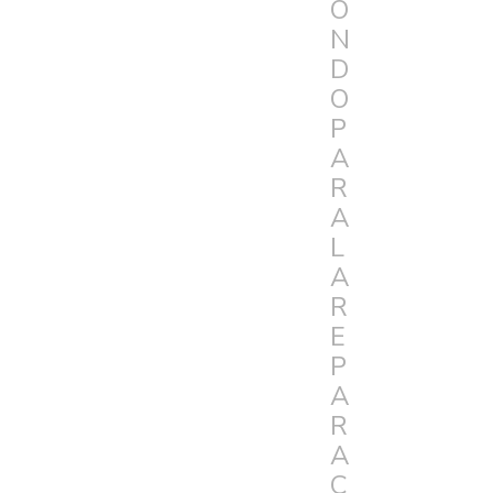
O
N
D
O
P
A
R
A
L
A
R
E
P
A
R
A
C