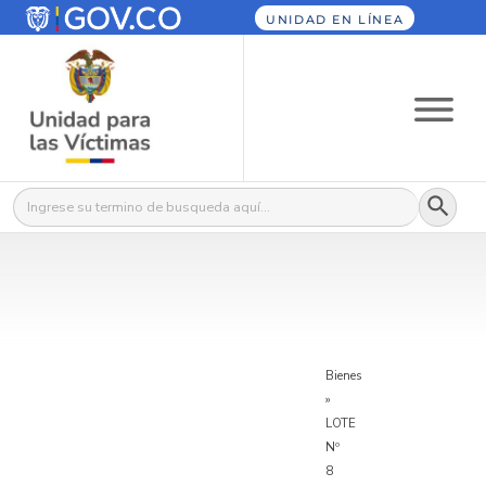
UNIDAD EN LÍNEA
Botón
Buscar:
Bienes
»
LOTE
Nº
8