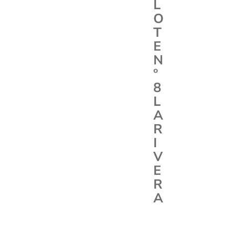
L
O
T
E
N
º
8
L
A
R
I
V
E
R
A