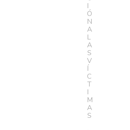
I
Ó
N
A
L
A
S
V
Í
C
T
I
M
A
S