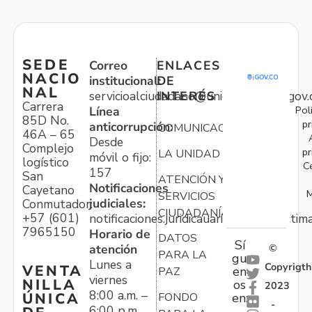
SEDE
Correo
ENLACES
NACIO
institucional:
DE
NAL
servicioalciudadano@unidadvictimas.gov.
INTERÉS
Carrera
Pol
Línea
85D No.
pr
anticorrupción:
COMUNICACIONES
46A – 65
Desde
Complejo
pr
LA UNIDAD
móvil o fijo:
logístico
C
157
San
ATENCIÓN Y
Notificaciones
Cayetano
M
SERVICIOS
judiciales:
Conmutador:
CIUDADANÍA
+57 (601)
notificaciones.juridicauariv@unidadvictim
7965150
Horario de
DATOS
Sí
atención
©
PARA LA
gu
Lunes a
Copyrigth
VENTA
en
PAZ
viernes
NILLA
os
2023
8:00 a.m. –
ÚNICA
FONDO
en:
-
6:00 p.m.