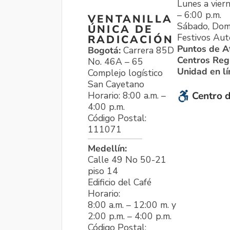
Lunes a viern
– 6:00 p.m.
VENTANILLA
Sábado, Dom
ÚNICA DE
Festivos Aut
RADICACIÓN
Puntos de A
Bogotá:
Carrera 85D
Centros Reg
No. 46A – 65
Unidad en l
Complejo logístico
San Cayetano
Horario: 8:00 a.m. –
Centro d
4:00 p.m.
Código Postal:
111071
Medellín:
Calle 49 No 50-21
piso 14
Edificio del Café
Horario:
8:00 a.m. – 12:00 m. y
2:00 p.m. – 4:00 p.m.
Código Postal: