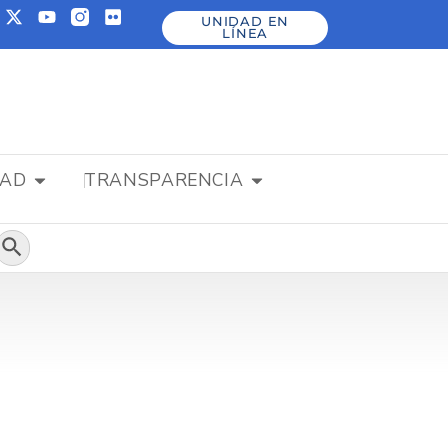
UNIDAD EN
LÍNEA
DAD
TRANSPARENCIA
Botón de búsqueda