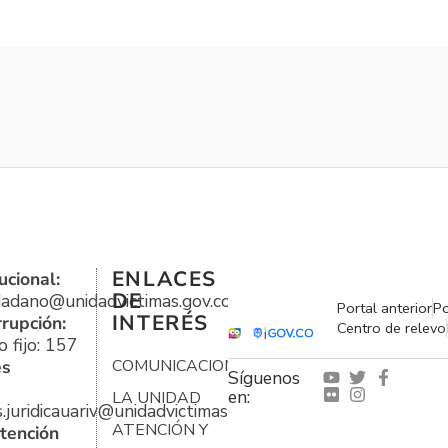
ENLACES
ucional:
DE
udadano@unidadvictimas.gov.co
Portal anterior
Po
INTERÉS
rrupción:
Centro de relevo
 fijo: 157
es
COMUNICACIONES
Síguenos
en:
LA UNIDAD
s.juridicauariv@unidadvictimas.gov.co
ATENCIÓN Y
tención