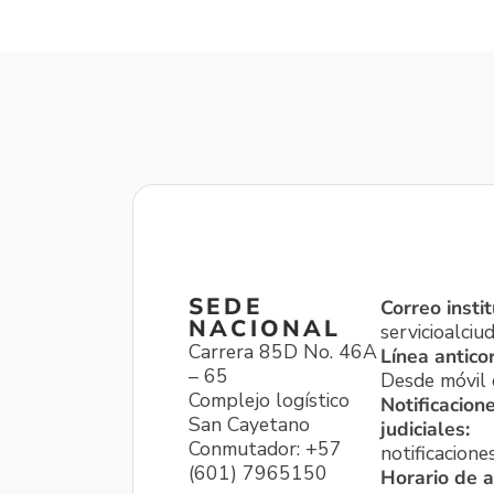
SEDE
Correo instit
NACIONAL
servicioalci
Carrera 85D No. 46A
Línea antico
– 65
Desde móvil o
Complejo logístico
Notificacion
San Cayetano
judiciales:
Conmutador: +57
notificacione
(601) 7965150
Horario de a