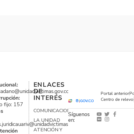
ENLACES
ucional:
DE
udadano@unidadvictimas.gov.co
Portal anterior
Po
INTERÉS
rrupción:
Centro de relevo
 fijo: 157
es
COMUNICACIONES
Síguenos
en:
LA UNIDAD
s.juridicauariv@unidadvictimas.gov.co
ATENCIÓN Y
tención