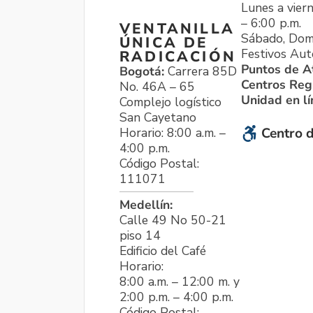
Lunes a viern
– 6:00 p.m.
VENTANILLA
Sábado, Dom
ÚNICA DE
Festivos Aut
RADICACIÓN
Puntos de A
Bogotá:
Carrera 85D
Centros Reg
No. 46A – 65
Unidad en l
Complejo logístico
San Cayetano
Horario: 8:00 a.m. –
Centro d
4:00 p.m.
Código Postal:
111071
Medellín:
Calle 49 No 50-21
piso 14
Edificio del Café
Horario:
8:00 a.m. – 12:00 m. y
2:00 p.m. – 4:00 p.m.
Código Postal: