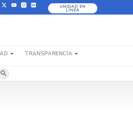
UNIDAD EN
LÍNEA
DAD
TRANSPARENCIA
Botón de búsqueda