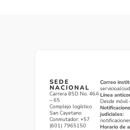
SEDE
Correo instit
NACIONAL
servicioalci
Carrera 85D No. 46A
Línea antico
– 65
Desde móvil o
Complejo logístico
Notificacion
San Cayetano
judiciales:
Conmutador: +57
notificacione
(601) 7965150
Horario de a