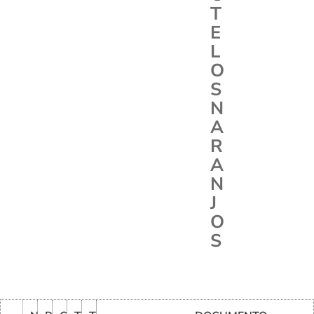
T
E
L
O
S
N
A
R
A
N
J
O
S