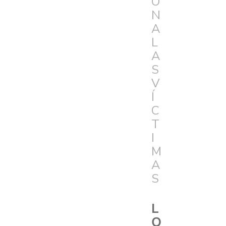
Ó
N
A
L
A
S
V
Í
C
T
I
M
A
S
L
O