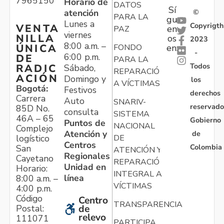
7965150
Horario de
DATOS
Sí
atención
©
PARA LA
gu
Lunes a
Copyrigth
VENTA
en
PAZ
viernes
NILLA
os
2023
8:00 a.m. –
ÚNICA
FONDO
en:
-
6:00 p.m.
DE
PARA LA
Todos
RADIC
Sábado,
REPARACIÓN
ACIÓN
Domingo y
los
A VÍCTIMAS
Bogotá:
Festivos
derechos
Carrera
Auto
SNARIV-
reservado
85D No.
consulta
SISTEMA
46A – 65
Gobierno
Puntos de
NACIONAL
Complejo
Atención y
de
logístico
DE
Centros
Colombia
San
ATENCIÓN Y
Regionales
Cayetano
REPARACIÓN
Unidad en
Horario:
INTEGRAL A
línea
8:00 a.m. –
VÍCTIMAS
4:00 p.m.
Código
Centro
TRANSPARENCIA
Postal:
de
relevo
111071
PARTICIPA