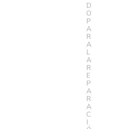
D
O
P
A
R
A
L
A
R
E
P
A
R
A
C
I