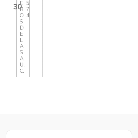
E
5
30
R
7
O
4
S
D
E
L
A
S
A.
U.
C.