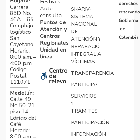
Bogotá:
Festivos
derechos
Carrera
Auto
SNARIV-
reservado
85D No.
consulta
SISTEMA
46A – 65
Gobierno
Puntos de
NACIONAL
Complejo
Atención y
de
logístico
DE
Centros
Colombia
San
ATENCIÓN Y
Regionales
Cayetano
REPARACIÓN
Unidad en
Horario:
INTEGRAL A
línea
8:00 a.m. –
VÍCTIMAS
4:00 p.m.
Código
Centro
TRANSPARENCIA
Postal:
de
relevo
111071
PARTICIPA
Medellín:
SERVICIOS
Calle 49
Y
No 50-21
TRÁMITES
piso 14
Edificio del
PARTICIPACIÓN
Café
Horario:
INFORMACIÓN
8:00 a.m. –