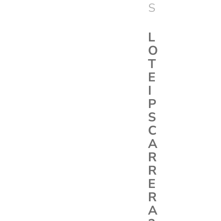
S
L
O
T
E
I
P
S
C
A
R
R
E
R
A