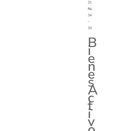
31
No.
34
–
30
B
i
e
n
e
s
A
c
t
i
v
o