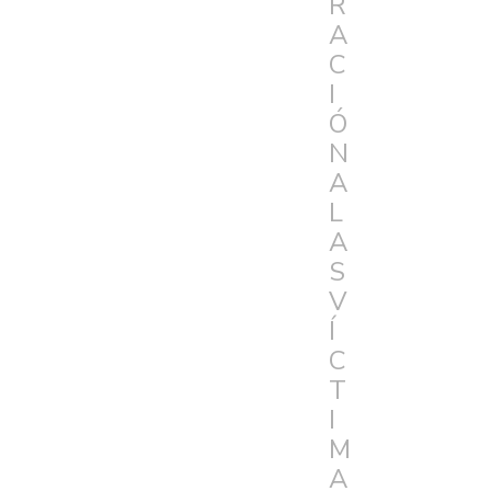
R
A
C
I
Ó
N
A
L
A
S
V
Í
C
T
I
M
A