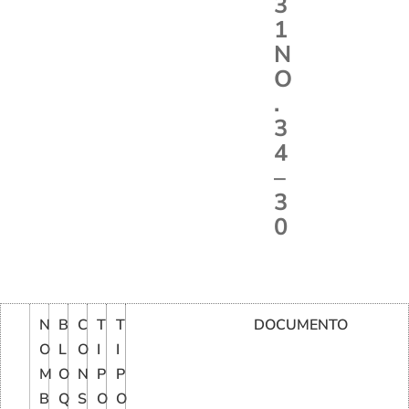
3
1
N
O
.
3
4
–
3
0
N
B
C
T
T
DOCUMENTO
O
L
O
I
I
M
O
N
P
P
B
Q
S
O
O