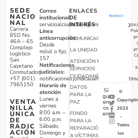
SEDE
Correo
ENLACES
NACIO
institucional:
DE
NAL
servicioalciudadano@unidadvictimas.gov.
INTERÉS
Carrera
Pol
Línea
85D No.
pr
anticorrupción:
COMUNICACIONES
46A – 65
Desde
Complejo
pr
LA UNIDAD
móvil o fijo:
logístico
C
157
San
ATENCIÓN Y
Notificaciones
Cayetano
M
SERVICIOS
judiciales:
Conmutador:
CIUDADANÍA
+57 (601)
notificaciones.juridicauariv@unidadvictim
7965150
Horario de
DATOS
Sí
atención
©
PARA LA
gu
Lunes a
Copyrigth
VENTA
en
PAZ
viernes
NILLA
os
2023
8:00 a.m. –
ÚNICA
FONDO
en:
-
6:00 p.m.
DE
PARA LA
Todos
RADIC
Sábado,
REPARACIÓN
ACIÓN
Domingo y
los
A VÍCTIMAS