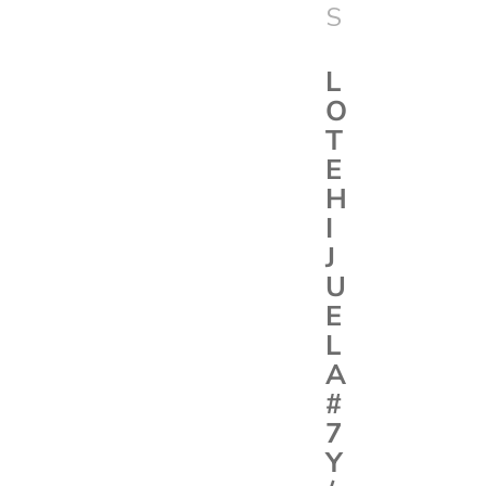
S
L
O
T
E
H
I
J
U
E
L
A
#
7
Y