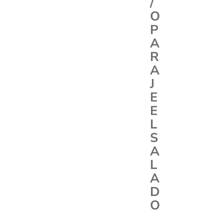
/
O
P
A
R
A
J
E
E
L
S
A
L
A
D
O