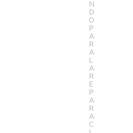
N
D
O
P
A
R
A
L
A
R
E
P
A
R
A
C
I