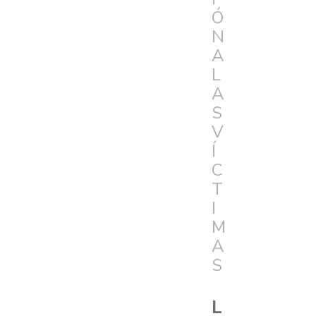
Ó
N
A
L
A
S
V
Í
C
T
I
M
A
S
L