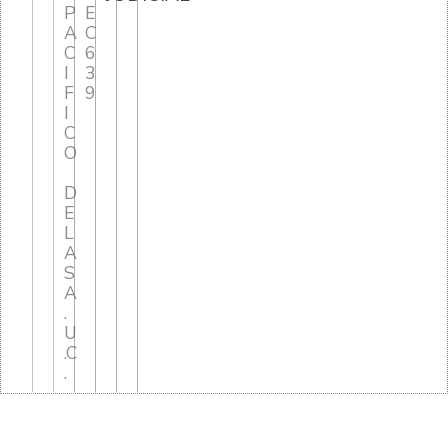
P
E
A
C
C
6
I
3
F
9
I
C
O
D
E
L
A
S
A
.
U
.C
.