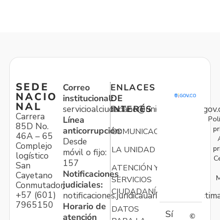
SEDE
Correo
ENLACES
NACIO
institucional:
DE
NAL
servicioalciudadano@unidadvictimas.gov.
INTERÉS
Carrera
Pol
Línea
85D No.
pr
anticorrupción:
COMUNICACIONES
46A – 65
Desde
Complejo
pr
LA UNIDAD
móvil o fijo:
logístico
C
157
San
ATENCIÓN Y
Notificaciones
Cayetano
M
SERVICIOS
judiciales:
Conmutador:
CIUDADANÍA
+57 (601)
notificaciones.juridicauariv@unidadvictim
7965150
Horario de
DATOS
Sí
atención
©