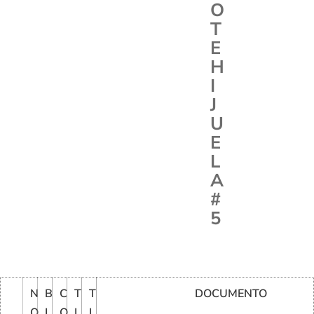
O
T
E
H
I
J
U
E
L
A
#
5
N
B
C
T
T
DOCUMENTO
O
L
O
I
I