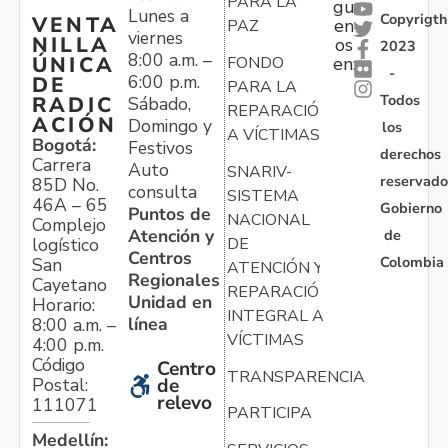
PARA LA
gu
Lunes a
Copyrigth
VENTA
en
PAZ
viernes
NILLA
os
2023
8:00 a.m. –
ÚNICA
FONDO
en:
-
6:00 p.m.
DE
PARA LA
Todos
RADIC
Sábado,
REPARACIÓN
ACIÓN
Domingo y
los
A VÍCTIMAS
Bogotá:
Festivos
derechos
Carrera
Auto
SNARIV-
reservado
85D No.
consulta
SISTEMA
46A – 65
Gobierno
Puntos de
NACIONAL
Complejo
Atención y
de
logístico
DE
Centros
Colombia
San
ATENCIÓN Y
Regionales
Cayetano
REPARACIÓN
Unidad en
Horario:
INTEGRAL A
línea
8:00 a.m. –
VÍCTIMAS
4:00 p.m.
Código
Centro
TRANSPARENCIA
Postal:
de
relevo
111071
PARTICIPA
Medellín: