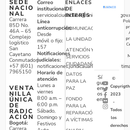
SEDE
Correo
ENLACES
NACIO
institucional:
DE
NAL
servicioalciudadano@unidadvictimas.gov.
INTERÉS
Carrera
Pol
Línea
85D No.
pr
anticorrupción:
COMUNICACIONES
46A – 65
Desde
Complejo
pr
LA UNIDAD
móvil o fijo:
logístico
C
157
San
ATENCIÓN Y
Notificaciones
Cayetano
M
SERVICIOS
judiciales:
Conmutador:
CIUDADANÍA
+57 (601)
notificaciones.juridicauariv@unidadvictim
7965150
Horario de
DATOS
Sí
atención
©
PARA LA
gu
Lunes a
Copyrigth
VENTA
en
PAZ
viernes
NILLA
os
2023
8:00 a.m. –
ÚNICA
FONDO
en:
-
6:00 p.m.
DE
PARA LA
Todos
RADIC
Sábado,
REPARACIÓN
ACIÓN
Domingo y
los
A VÍCTIMAS
Bogotá:
Festivos
derechos
Carrera