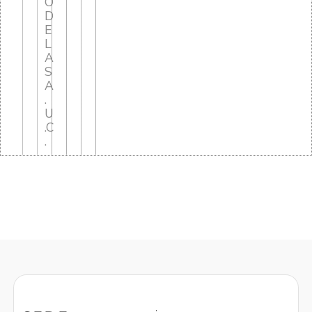
O
D
E
L
A
S
A
.
U
.C
.