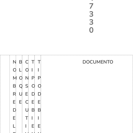
7
3
3
0
N
B
C
T
T
DOCUMENTO
O
L
O
I
I
M
O
N
P
P
B
Q
S
O
O
R
U
E
D
D
E
E
C
E
E
D
U
B
B
E
T
I
I
L
I
E
E