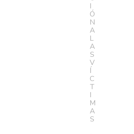
I
Ó
N
A
L
A
S
V
Í
C
T
I
M
A
S