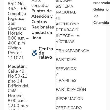
Auto
SNARIV-
reservado
85D No.
consulta
SISTEMA
46A – 65
Gobierno
Puntos de
NACIONAL
Complejo
Atención y
de
logístico
DE
Centros
Colombia
San
ATENCIÓN Y
Regionales
Cayetano
REPARACIÓN
Unidad en
Horario:
INTEGRAL A
línea
8:00 a.m. –
VÍCTIMAS
4:00 p.m.
Código
Centro
TRANSPARENCIA
Postal:
de
relevo
111071
PARTICIPA
Medellín:
SERVICIOS
Calle 49
Y
No 50-21
TRÁMITES
piso 14
Edificio del
PARTICIPACIÓN
Café
Horario:
INFORMACIÓN
8:00 a.m. –
12:00 m. y
CERTIFICADO