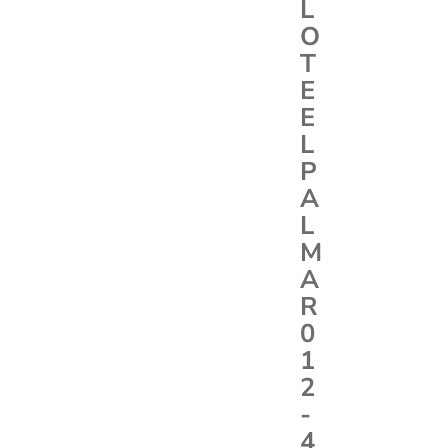
L
O
T
E
E
L
P
A
L
M
A
R
0
1
2
-
4