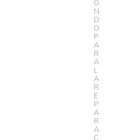
O
N
D
O
P
A
R
A
L
A
R
E
P
A
R
A
C