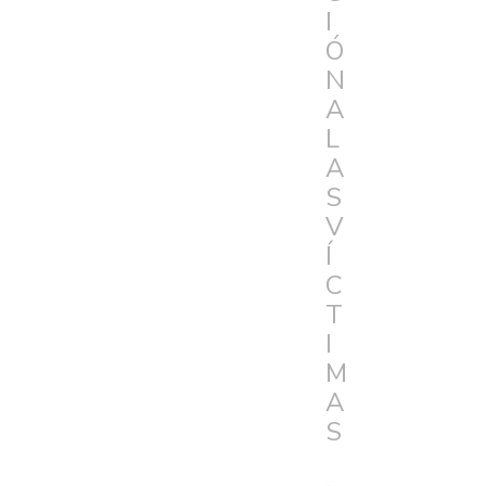
I
Ó
N
A
L
A
S
V
Í
C
T
I
M
A
S