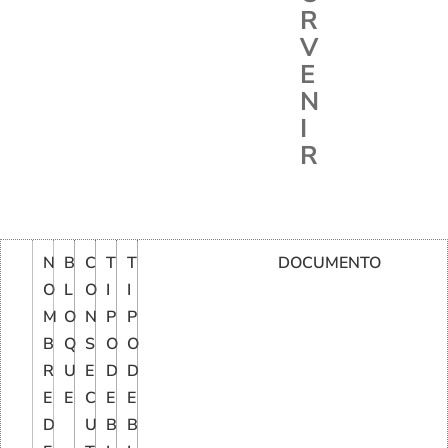
R
V
E
N
I
R
N
B
C
T
T
DOCUMENTO
O
L
O
I
I
M
O
N
P
P
B
Q
S
O
O
R
U
E
D
D
E
E
C
E
E
D
U
B
B