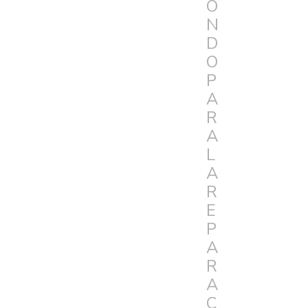
O
N
D
O
P
A
R
A
L
A
R
E
P
A
R
A
C