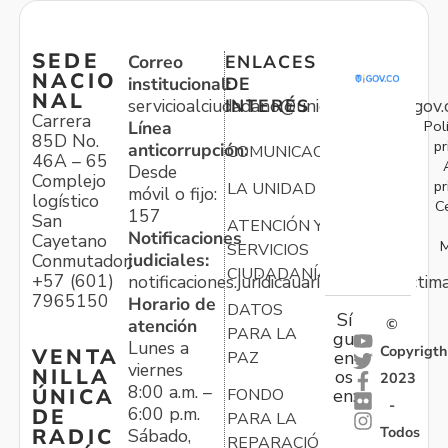
SEDE
Correo
ENLACES
NACIO
institucional:
DE
NAL
servicioalciudadano@unidadvictimas.gov.
INTERÉS
Carrera
Pol
Línea
85D No.
pr
anticorrupción:
COMUNICACIONES
46A – 65
Desde
Complejo
pr
LA UNIDAD
móvil o fijo:
logístico
C
157
San
ATENCIÓN Y
Notificaciones
Cayetano
M
SERVICIOS
judiciales:
Conmutador:
CIUDADANÍA
+57 (601)
notificaciones.juridicauariv@unidadvictim
7965150
Horario de
DATOS
Sí
atención
©
PARA LA
gu
Lunes a
Copyrigth
VENTA
en
PAZ
viernes
NILLA
os
2023
8:00 a.m. –
ÚNICA
FONDO
en:
-
6:00 p.m.
DE
PARA LA
Todos
RADIC
Sábado,
REPARACIÓN