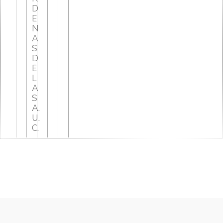
D
E
N
A
S
D
E
L
A
S
A.
U.
C.