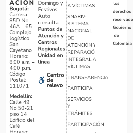
ACIÓN
Domingo y
los
A VÍCTIMAS
Bogotá:
Festivos
derechos
Carrera
Auto
SNARIV-
reservado
85D No.
consulta
SISTEMA
46A – 65
Gobierno
Puntos de
NACIONAL
Complejo
Atención y
de
logístico
DE
Centros
Colombia
San
ATENCIÓN Y
Regionales
Cayetano
REPARACIÓN
Unidad en
Horario:
INTEGRAL A
línea
8:00 a.m. –
VÍCTIMAS
4:00 p.m.
Código
Centro
TRANSPARENCIA
Postal:
de
relevo
111071
PARTICIPA
Medellín:
SERVICIOS
Calle 49
Y
No 50-21
TRÁMITES
piso 14
Edificio del
PARTICIPACIÓN
Café
Horario: