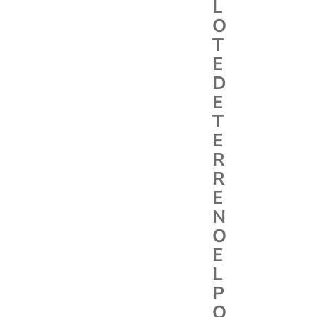
L
O
T
E
D
E
T
E
R
R
E
N
O
E
L
P
O