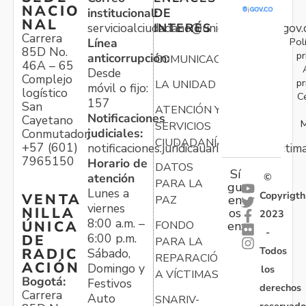
NACIO
institucional:
DE
NAL
servicioalciudadano@unidadvictimas.gov.
INTERÉS
Carrera
Pol
Línea
85D No.
pr
anticorrupción:
COMUNICACIONES
46A – 65
Desde
Complejo
pr
LA UNIDAD
móvil o fijo:
logístico
C
157
San
ATENCIÓN Y
Notificaciones
Cayetano
M
SERVICIOS
judiciales:
Conmutador:
CIUDADANÍA
+57 (601)
notificaciones.juridicauariv@unidadvictim
7965150
Horario de
DATOS
Sí
atención
©
PARA LA
gu
Lunes a
Copyrigth
VENTA
en
PAZ
viernes
NILLA
os
2023
8:00 a.m. –
ÚNICA
FONDO
en:
-
6:00 p.m.
DE
PARA LA
Todos
RADIC
Sábado,
REPARACIÓN
ACIÓN
Domingo y
los
A VÍCTIMAS
Bogotá:
Festivos
derechos
Carrera
Auto
SNARIV-