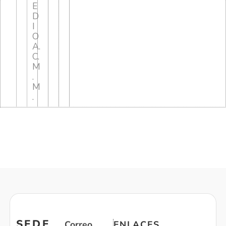
E
D
I
O
A.
C.
M
.
M
.
SEDE
Correo
ENLACES