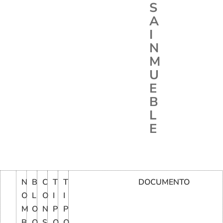
S
A
I
N
M
U
E
B
L
E
N
B
C
T
T
DOCUMENTO
O
L
O
I
I
M
O
N
P
P
B
Q
S
O
O