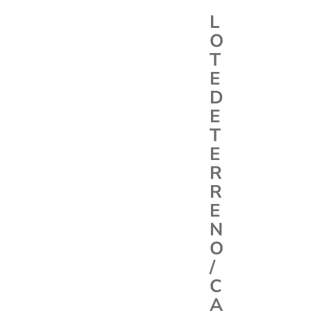
L
O
T
E
D
E
T
E
R
R
E
N
O
/
C
A