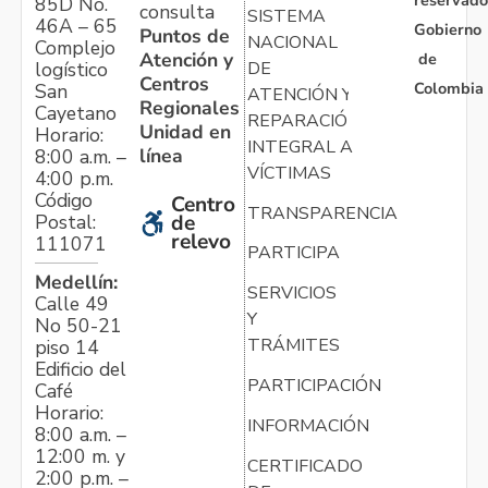
reservado
85D No.
consulta
SISTEMA
46A – 65
Gobierno
Puntos de
NACIONAL
Complejo
Atención y
de
logístico
DE
Centros
Colombia
San
ATENCIÓN Y
Regionales
Cayetano
REPARACIÓN
Unidad en
Horario:
INTEGRAL A
línea
8:00 a.m. –
VÍCTIMAS
4:00 p.m.
Código
Centro
TRANSPARENCIA
Postal:
de
relevo
111071
PARTICIPA
Medellín:
SERVICIOS
Calle 49
Y
No 50-21
TRÁMITES
piso 14
Edificio del
PARTICIPACIÓN
Café
Horario:
INFORMACIÓN
8:00 a.m. –
12:00 m. y
CERTIFICADO
2:00 p.m. –