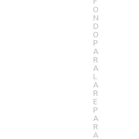
F
O
N
D
O
P
A
R
A
L
A
R
E
P
A
R
A