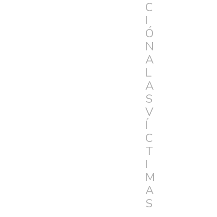
C
I
Ó
N
A
L
A
S
V
Í
C
T
I
M
A
S