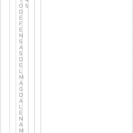
T
4
O
5
D
E
F
E
N
S
A
S
D
E
L
M
A
G
D
A
L
E
N
A
M