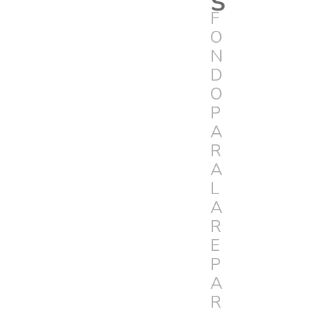
F
O
N
D
O
P
A
R
A
L
A
R
E
P
A
R