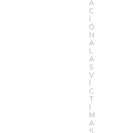
A
C
I
Ó
N
A
L
A
S
V
Í
C
T
I
M
A
S