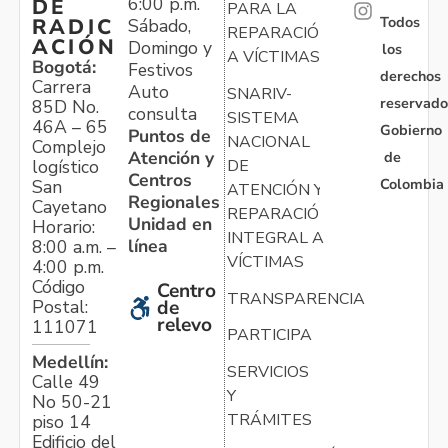
6:00 p.m.
DE
PARA LA
Todos
RADIC
Sábado,
REPARACIÓN
ACIÓN
Domingo y
los
A VÍCTIMAS
Bogotá:
Festivos
derechos
Carrera
Auto
SNARIV-
reservado
85D No.
consulta
SISTEMA
46A – 65
Gobierno
Puntos de
NACIONAL
Complejo
Atención y
de
logístico
DE
Centros
Colombia
San
ATENCIÓN Y
Regionales
Cayetano
REPARACIÓN
Unidad en
Horario:
INTEGRAL A
línea
8:00 a.m. –
VÍCTIMAS
4:00 p.m.
Código
Centro
TRANSPARENCIA
Postal:
de
relevo
111071
PARTICIPA
Medellín:
SERVICIOS
Calle 49
Y
No 50-21
TRÁMITES
piso 14
Edificio del