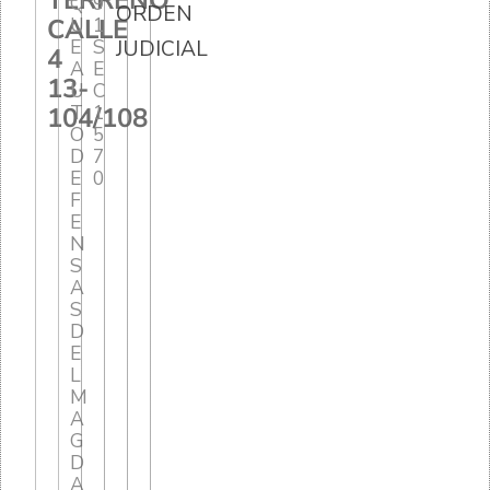
TERRENO
Q
9
ORDEN
CALLE
U
1
E
S
JUDICIAL
4
A
E
13-
U
C
T
1
104/108
O
5
D
7
E
0
F
E
N
S
A
S
D
E
L
M
A
G
D
A