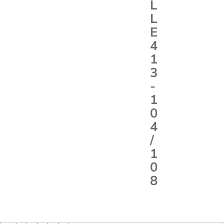
L
L
E
4
1
3
-
1
0
4
/
1
0
8