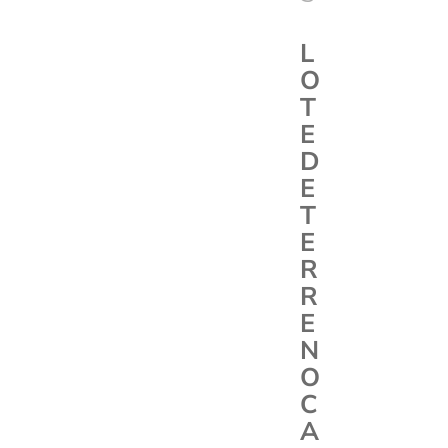
L
O
T
E
D
E
T
E
R
R
E
N
O
C
A