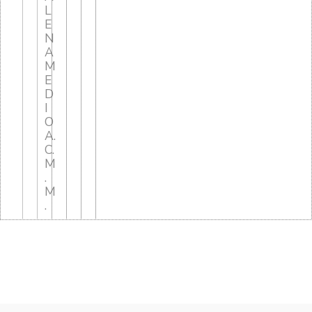
L
E
N
A
M
E
D
I
O
A.
C.
M
.
M
.