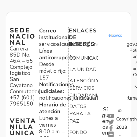
SEDE
Correo
ENLACES
NACIO
institucional:
DE
NAL
servicioalciudadano@unidadvictimas.gov.
INTERÉS
Carrera
Pol
Línea
85D No.
pr
anticorrupción:
COMUNICACIONES
46A – 65
Desde
Complejo
pr
LA UNIDAD
móvil o fijo:
logístico
C
157
San
ATENCIÓN Y
Notificaciones
Cayetano
M
SERVICIOS
judiciales:
Conmutador:
CIUDADANÍA
+57 (601)
notificaciones.juridicauariv@unidadvictim
7965150
Horario de
DATOS
Sí
atención
©
PARA LA
gu
Lunes a
Copyrigth
VENTA
en
PAZ
viernes
NILLA
os
2023
8:00 a.m. –
ÚNICA
FONDO
en:
-