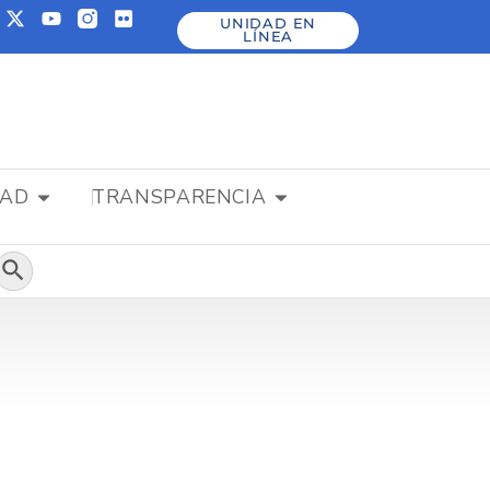
UNIDAD EN
LÍNEA
DAD
TRANSPARENCIA
Botón de búsqueda