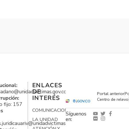
ENLACES
ucional:
DE
udadano@unidadvictimas.gov.co
Portal anterior
Po
INTERÉS
rrupción:
Centro de relevo
 fijo: 157
es
COMUNICACIONES
Síguenos
en:
LA UNIDAD
s.juridicauariv@unidadvictimas.gov.co
ATENCIÓN Y