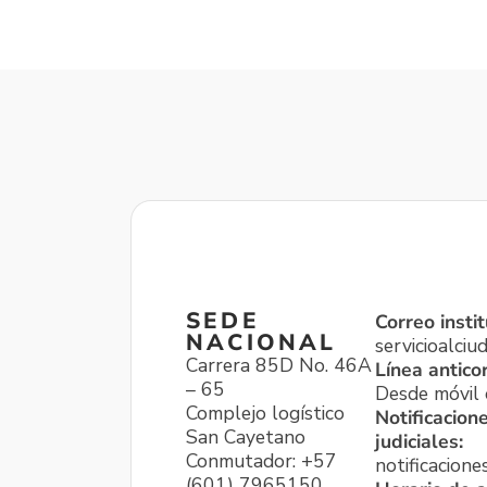
SEDE
Correo instit
NACIONAL
servicioalci
Carrera 85D No. 46A
Línea antico
– 65
Desde móvil o
Complejo logístico
Notificacion
San Cayetano
judiciales:
Conmutador: +57
notificacione
(601) 7965150