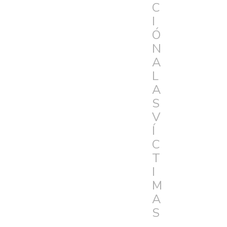
C
I
Ó
N
A
L
A
S
V
Í
C
T
I
M
A
S