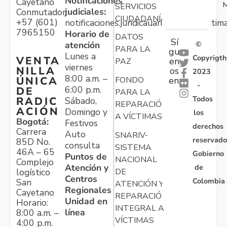
Notificaciones
Cayetano
M
SERVICIOS
judiciales:
Conmutador:
CIUDADANÍA
+57 (601)
notificaciones.juridicauariv@unidadvictim
7965150
Horario de
DATOS
Sí
atención
©
PARA LA
gu
Lunes a
Copyrigth
VENTA
en
PAZ
viernes
NILLA
os
2023
8:00 a.m. –
ÚNICA
FONDO
en:
-
6:00 p.m.
DE
PARA LA
Todos
RADIC
Sábado,
REPARACIÓN
ACIÓN
Domingo y
los
A VÍCTIMAS
Bogotá:
Festivos
derechos
Carrera
Auto
SNARIV-
reservado
85D No.
consulta
SISTEMA
46A – 65
Gobierno
Puntos de
NACIONAL
Complejo
Atención y
de
logístico
DE
Centros
Colombia
San
ATENCIÓN Y
Regionales
Cayetano
REPARACIÓN
Unidad en
Horario:
INTEGRAL A
línea
8:00 a.m. –
VÍCTIMAS
4:00 p.m.