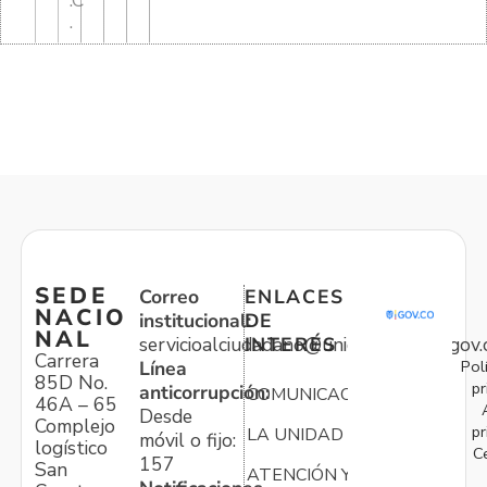
.C
.
SEDE
Correo
ENLACES
NACIO
institucional:
DE
NAL
servicioalciudadano@unidadvictimas.gov.
INTERÉS
Carrera
Pol
Línea
85D No.
pr
anticorrupción:
COMUNICACIONES
46A – 65
Desde
Complejo
pr
LA UNIDAD
móvil o fijo:
logístico
C
157
San
ATENCIÓN Y