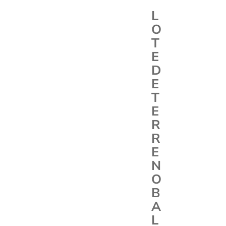
L
O
T
E
D
E
T
E
R
R
E
N
O
B
A
L