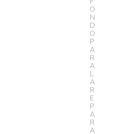
F
O
N
D
O
P
A
R
A
L
A
R
E
P
A
R
A