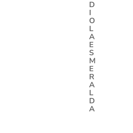
D
I
O
L
A
E
S
M
E
R
A
L
D
A