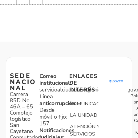
SEDE
Correo
ENLACES
NACIO
institucional:
DE
NAL
servicioalciudadano@unidadvictimas.gov.
INTERÉS
Carrera
Pol
Línea
85D No.
pr
anticorrupción:
COMUNICACIONES
46A – 65
Desde
Complejo
pr
LA UNIDAD
móvil o fijo:
logístico
C
157
San
ATENCIÓN Y
Notificaciones
Cayetano
M
SERVICIOS
judiciales:
Conmutador: