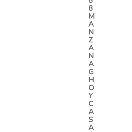
8
8
M
A
N
Z
A
N
A
G
H
O
Y
C
A
S
A