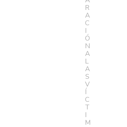
A
R
A
C
I
Ó
N
A
L
A
S
V
Í
C
T
I
M