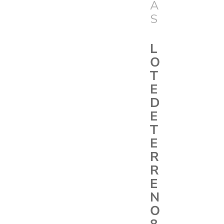
A
S
L
O
T
E
D
E
T
E
R
R
E
N
O