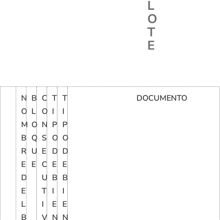
L
O
T
E
N
B
C
T
T
DOCUMENTO
O
L
O
I
I
M
O
N
P
P
B
Q
S
O
O
R
U
E
D
D
E
E
C
E
E
D
U
B
B
E
T
I
I
L
I
E
E
B
V
N
N