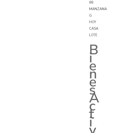
88
MANZANA
G
HOY
CASA
LOTE
B
i
e
n
e
s
A
c
t
i
v