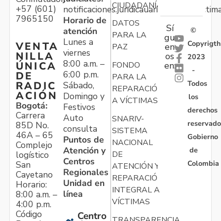
CIUDADANÍA
+57 (601)
notificaciones.juridicauariv@unidadvictim
7965150
Horario de
DATOS
Sí
atención
©
PARA LA
gu
Lunes a
Copyrigth
VENTA
en
PAZ
viernes
NILLA
os
2023
8:00 a.m. –
ÚNICA
FONDO
en:
-
6:00 p.m.
DE
PARA LA
Todos
RADIC
Sábado,
REPARACIÓN
ACIÓN
Domingo y
los
A VÍCTIMAS
Bogotá:
Festivos
derechos
Carrera
Auto
SNARIV-
reservado
85D No.
consulta
SISTEMA
46A – 65
Gobierno
Puntos de
NACIONAL
Complejo
Atención y
de
logístico
DE
Centros
Colombia
San
ATENCIÓN Y
Regionales
Cayetano
REPARACIÓN
Unidad en
Horario:
INTEGRAL A
línea
8:00 a.m. –
VÍCTIMAS
4:00 p.m.
Código
Centro
TRANSPARENCIA