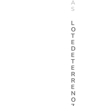
A
S
L
O
T
E
D
E
T
E
R
R
E
N
O