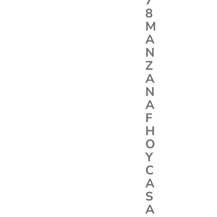
7
8
M
A
N
Z
A
N
A
F
H
O
Y
C
A
S
A