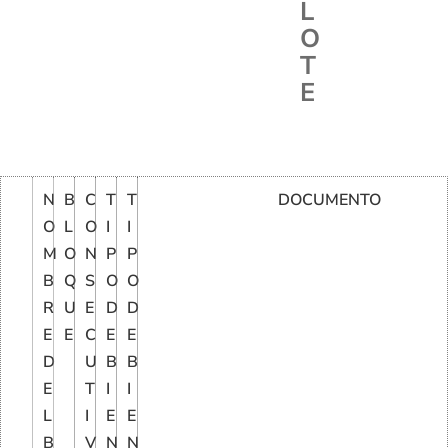
L
O
T
E
N
B
C
T
T
DOCUMENTO
O
L
O
I
I
M
O
N
P
P
B
Q
S
O
O
R
U
E
D
D
E
E
C
E
E
D
U
B
B
E
T
I
I
L
I
E
E
B
V
N
N