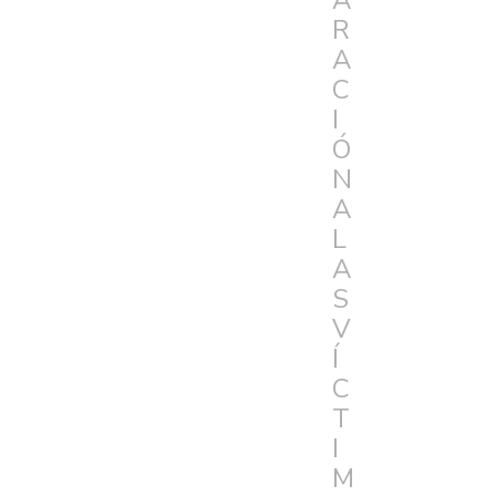
A
R
A
C
I
Ó
N
A
L
A
S
V
Í
C
T
I
M