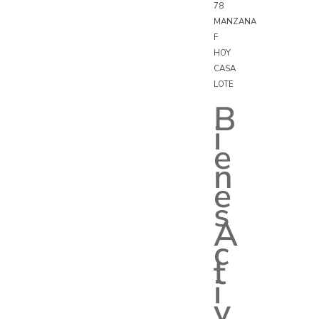
78
MANZANA
F
HOY
CASA
LOTE
B
i
e
n
e
s
A
c
t
i
v