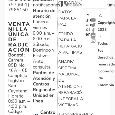
CIUDADANÍA
+57 (601)
notificaciones.juridicauariv@unidadvictim
7965150
Horario de
DATOS
Sí
atención
©
PARA LA
gu
Lunes a
Copyrigth
VENTA
en
PAZ
viernes
NILLA
os
2023
8:00 a.m. –
ÚNICA
FONDO
en:
-
6:00 p.m.
DE
PARA LA
Todos
RADIC
Sábado,
REPARACIÓN
ACIÓN
Domingo y
los
A VÍCTIMAS
Bogotá:
Festivos
derechos
Carrera
Auto
SNARIV-
reservado
85D No.
consulta
SISTEMA
46A – 65
Gobierno
Puntos de
NACIONAL
Complejo
Atención y
de
logístico
DE
Centros
Colombia
San
ATENCIÓN Y
Regionales
Cayetano
REPARACIÓN
Unidad en
Horario:
INTEGRAL A
línea
8:00 a.m. –
VÍCTIMAS
4:00 p.m.
Código
Centro
TRANSPARENCIA