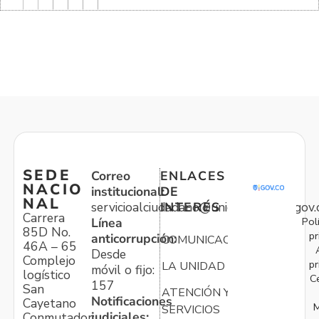
SEDE
Correo
ENLACES
NACIO
institucional:
DE
NAL
servicioalciudadano@unidadvictimas.gov.
INTERÉS
Carrera
Pol
Línea
85D No.
pr
anticorrupción:
COMUNICACIONES
46A – 65
Desde
Complejo
pr
LA UNIDAD
móvil o fijo:
logístico
C
157
San
ATENCIÓN Y
Notificaciones
Cayetano
M
SERVICIOS
judiciales:
Conmutador: