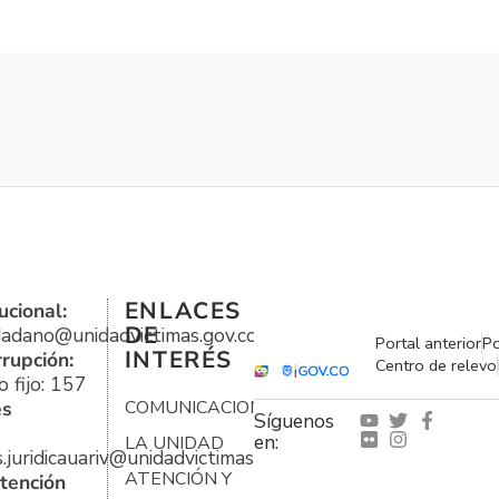
ENLACES
ucional:
DE
udadano@unidadvictimas.gov.co
Portal anterior
Po
INTERÉS
rrupción:
Centro de relevo
 fijo: 157
es
COMUNICACIONES
Síguenos
en:
LA UNIDAD
s.juridicauariv@unidadvictimas.gov.co
ATENCIÓN Y
tención