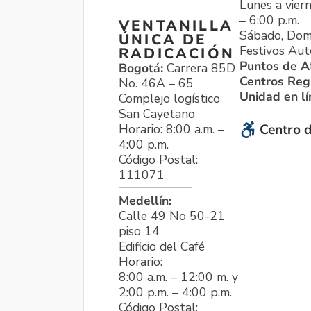
Lunes a viern
– 6:00 p.m.
VENTANILLA
Sábado, Dom
ÚNICA DE
Festivos Aut
RADICACIÓN
Puntos de A
Bogotá:
Carrera 85D
Centros Reg
No. 46A – 65
Unidad en l
Complejo logístico
San Cayetano
Horario: 8:00 a.m. –
Centro d
4:00 p.m.
Código Postal:
111071
Medellín:
Calle 49 No 50-21
piso 14
Edificio del Café
Horario:
8:00 a.m. – 12:00 m. y
2:00 p.m. – 4:00 p.m.
Código Postal: