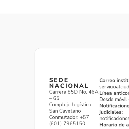
SEDE
Correo instit
NACIONAL
servicioalci
Carrera 85D No. 46A
Línea antico
– 65
Desde móvil o
Complejo logístico
Notificacion
San Cayetano
judiciales:
Conmutador: +57
notificacione
(601) 7965150
Horario de a