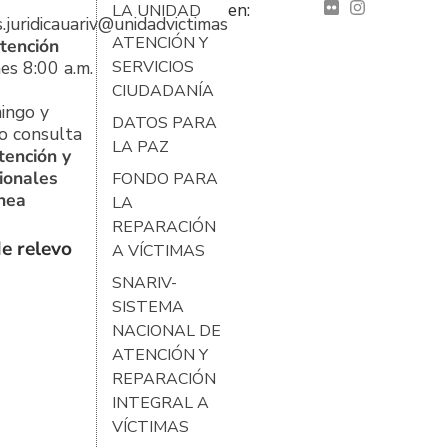
en:
LA UNIDAD
s.juridicauariv@unidadvictimas.gov.co
ATENCIÓN Y
tención
es 8:00 a.m.
SERVICIOS
CIUDADANÍA
ingo y
DATOS PARA
o consulta
LA PAZ
tención y
ionales
FONDO PARA
ínea
LA
REPARACIÓN
e relevo
A VÍCTIMAS
SNARIV-
SISTEMA
NACIONAL DE
ATENCIÓN Y
REPARACIÓN
INTEGRAL A
VÍCTIMAS