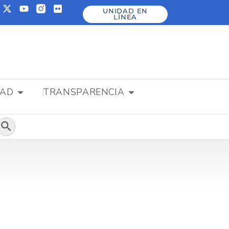
UNIDAD EN
LÍNEA
DAD
TRANSPARENCIA
Botón de búsqueda