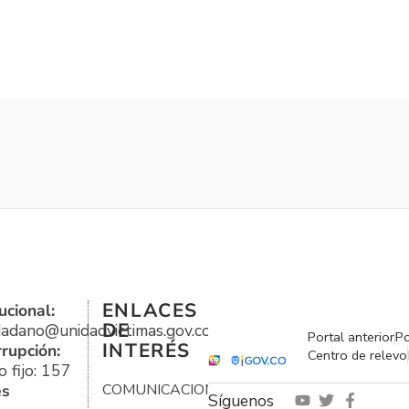
ENLACES
ucional:
DE
udadano@unidadvictimas.gov.co
Portal anterior
Po
INTERÉS
rrupción:
Centro de relevo
 fijo: 157
es
COMUNICACIONES
Síguenos