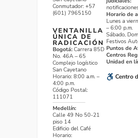
judiciales:
Conmutador: +57
notificacione
(601) 7965150
Horario de a
Lunes a viern
– 6:00 p.m.
VENTANILLA
Sábado, Dom
ÚNICA DE
Festivos Aut
RADICACIÓN
Puntos de A
Bogotá:
Carrera 85D
Centros Reg
No. 46A – 65
Unidad en l
Complejo logístico
San Cayetano
Horario: 8:00 a.m. –
Centro d
4:00 p.m.
Código Postal:
111071
Medellín:
Calle 49 No 50-21
piso 14
Edificio del Café
Horario: