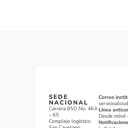
SEDE
Correo instit
NACIONAL
servicioalci
Carrera 85D No. 46A
Línea antico
– 65
Desde móvil o
Complejo logístico
Notificacion
San Cayetano