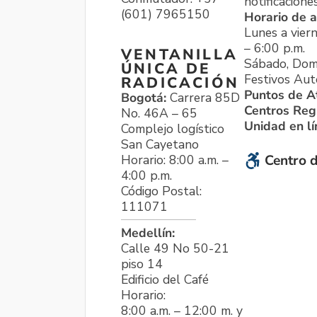
notificacione
(601) 7965150
Horario de a
Lunes a viern
– 6:00 p.m.
VENTANILLA
Sábado, Dom
ÚNICA DE
Festivos Aut
RADICACIÓN
Puntos de A
Bogotá:
Carrera 85D
Centros Reg
No. 46A – 65
Unidad en l
Complejo logístico
San Cayetano
Horario: 8:00 a.m. –
Centro d
4:00 p.m.
Código Postal:
111071
Medellín:
Calle 49 No 50-21
piso 14
Edificio del Café
Horario:
8:00 a.m. – 12:00 m. y