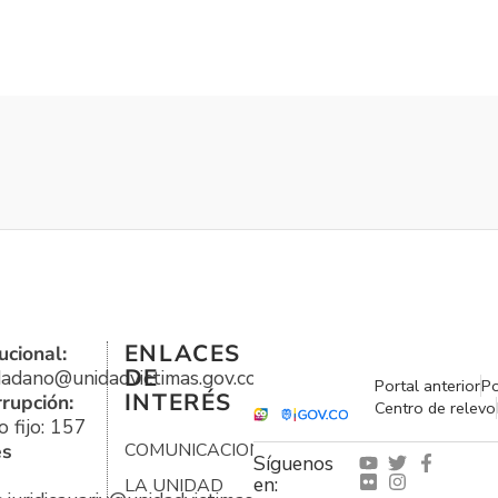
ENLACES
ucional:
DE
udadano@unidadvictimas.gov.co
Portal anterior
Po
INTERÉS
rrupción:
Centro de relevo
 fijo: 157
es
COMUNICACIONES
Síguenos
en:
LA UNIDAD