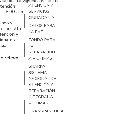
s.juridicauariv@unidadvictimas.gov.co
ATENCIÓN Y
tención
es 8:00 a.m.
SERVICIOS
CIUDADANÍA
ingo y
DATOS PARA
o consulta
LA PAZ
tención y
ionales
FONDO PARA
ínea
LA
REPARACIÓN
e relevo
A VÍCTIMAS
SNARIV-
SISTEMA
NACIONAL DE
ATENCIÓN Y
REPARACIÓN
INTEGRAL A
VÍCTIMAS
TRANSPARENCIA