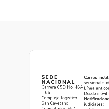
SEDE
Correo instit
NACIONAL
servicioalci
Carrera 85D No. 46A
Línea antico
– 65
Desde móvil o
Complejo logístico
Notificacion
San Cayetano
judiciales:
Conmutador: +57