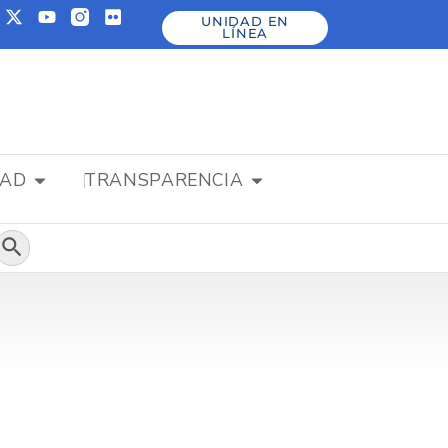
UNIDAD EN
LÍNEA
DAD
TRANSPARENCIA
Botón de búsqueda