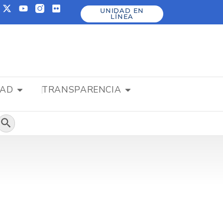
UNIDAD EN
LÍNEA
DAD
TRANSPARENCIA
Botón de búsqueda