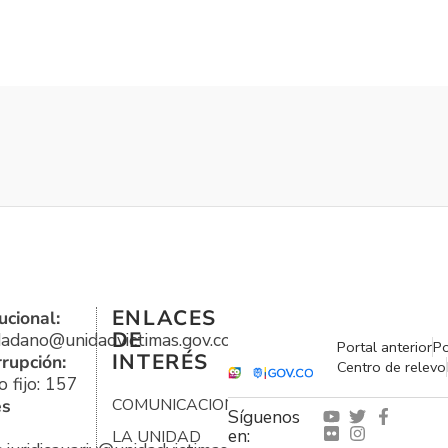
ENLACES
ucional:
DE
udadano@unidadvictimas.gov.co
Portal anterior
Po
INTERÉS
rrupción:
Centro de relevo
 fijo: 157
es
COMUNICACIONES
Síguenos
en:
LA UNIDAD