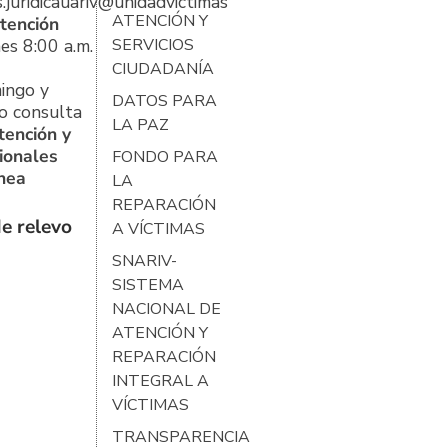
s.juridicauariv@unidadvictimas.gov.co
ATENCIÓN Y
tención
es 8:00 a.m.
SERVICIOS
CIUDADANÍA
ingo y
DATOS PARA
o consulta
LA PAZ
tención y
ionales
FONDO PARA
ínea
LA
REPARACIÓN
e relevo
A VÍCTIMAS
SNARIV-
SISTEMA
NACIONAL DE
ATENCIÓN Y
REPARACIÓN
INTEGRAL A
VÍCTIMAS
TRANSPARENCIA