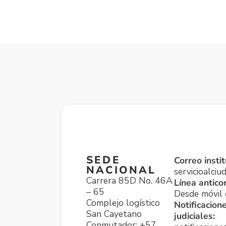
SEDE
Correo instit
NACIONAL
servicioalci
Carrera 85D No. 46A
Línea antico
– 65
Desde móvil o
Complejo logístico
Notificacion
San Cayetano
judiciales:
Conmutador: +57