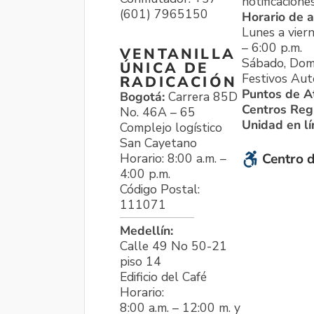
notificacione
(601) 7965150
Horario de a
Lunes a viern
– 6:00 p.m.
VENTANILLA
Sábado, Dom
ÚNICA DE
Festivos Aut
RADICACIÓN
Puntos de A
Bogotá:
Carrera 85D
Centros Reg
No. 46A – 65
Unidad en l
Complejo logístico
San Cayetano
Horario: 8:00 a.m. –
Centro d
4:00 p.m.
Código Postal:
111071
Medellín:
Calle 49 No 50-21
piso 14
Edificio del Café
Horario:
8:00 a.m. – 12:00 m. y