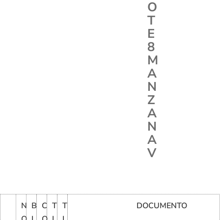
O
T
E
8
M
A
N
Z
A
N
A
V
N
B
C
T
T
DOCUMENTO
O
L
O
I
I