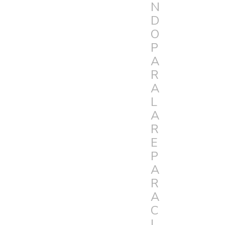
N
D
O
P
A
R
A
L
A
R
E
P
A
R
A
C
I