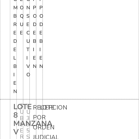
M
O
N
P
P
B
Q
S
O
O
R
U
E
D
D
E
E
C
E
E
D
U
B
B
E
T
I
I
L
I
E
E
B
V
N
N
I
O
E
N
LOTE
S
I
RECEPCION
LOTE
U
U
8
POR
B
3
MANZANA
V
9
ORDEN
V
E
5
R
S
JUDICIAL