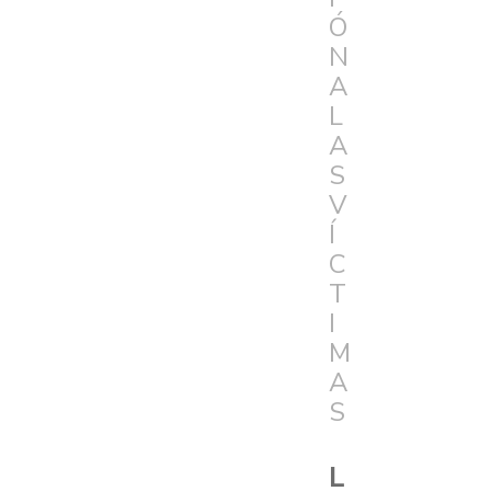
Ó
N
A
L
A
S
V
Í
C
T
I
M
A
S
L