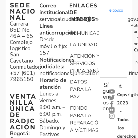
SEDE
Correo
ENLACES
NACIO
institucional:
DE
NAL
servicioalciudadano@unidadvictimas.gov.
INTERÉS
Carrera
Pol
Línea
85D No.
pr
anticorrupción:
COMUNICACIONES
46A – 65
Desde
Complejo
pr
LA UNIDAD
móvil o fijo:
logístico
C
157
San
ATENCIÓN Y
Notificaciones
Cayetano
M
SERVICIOS
judiciales:
Conmutador:
CIUDADANÍA
+57 (601)
notificaciones.juridicauariv@unidadvictim
7965150
Horario de
DATOS
Sí
atención
©
PARA LA
gu
Lunes a
Copyrigth
VENTA
en
PAZ
viernes
NILLA
os
2023
8:00 a.m. –
ÚNICA
FONDO
en:
-
6:00 p.m.
DE
PARA LA
Todos
RADIC
Sábado,
REPARACIÓN
ACIÓN
Domingo y
los
A VÍCTIMAS
Bogotá:
Festivos
derechos