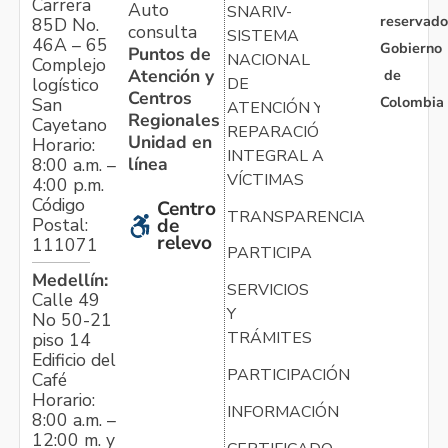
Carrera
Auto
SNARIV-
reservado
85D No.
consulta
SISTEMA
46A – 65
Gobierno
Puntos de
NACIONAL
Complejo
Atención y
de
logístico
DE
Centros
Colombia
San
ATENCIÓN Y
Regionales
Cayetano
REPARACIÓN
Unidad en
Horario:
INTEGRAL A
línea
8:00 a.m. –
VÍCTIMAS
4:00 p.m.
Código
Centro
TRANSPARENCIA
Postal:
de
relevo
111071
PARTICIPA
Medellín:
SERVICIOS
Calle 49
Y
No 50-21
TRÁMITES
piso 14
Edificio del
PARTICIPACIÓN
Café
Horario:
INFORMACIÓN
8:00 a.m. –
12:00 m. y