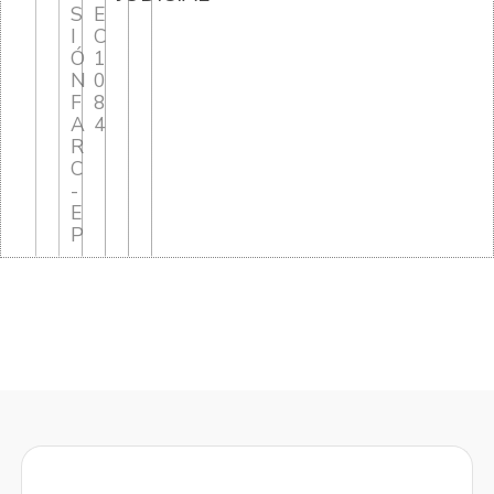
S
E
I
C
Ó
1
N
0
F
8
A
4
R
C
-
E
P