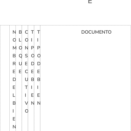
E
N
B
C
T
T
DOCUMENTO
O
L
O
I
I
M
O
N
P
P
B
Q
S
O
O
R
U
E
D
D
E
E
C
E
E
D
U
B
B
E
T
I
I
L
I
E
E
B
V
N
N
I
O
E
N