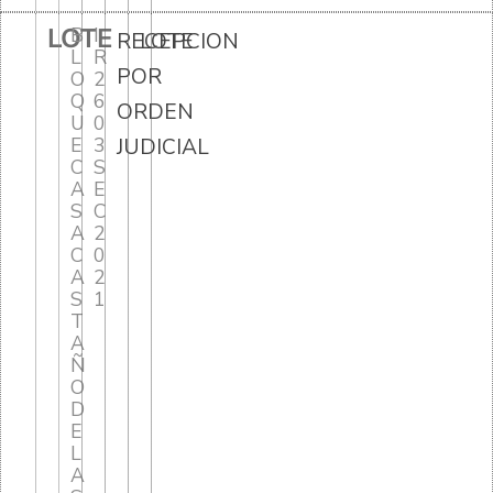
LOTE
B
I
RECEPCION
LOTE
L
R
POR
O
2
Q
6
ORDEN
U
0
E
3
JUDICIAL
C
S
A
E
S
C
A
2
C
0
A
2
S
1
T
A
Ñ
O
D
E
L
A