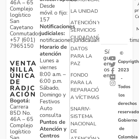
46A – 65
Desde
Complejo
pr
LA UNIDAD
móvil o fijo:
logístico
C
157
San
ATENCIÓN Y
Notificaciones
Cayetano
M
SERVICIOS
judiciales:
Conmutador:
CIUDADANÍA
+57 (601)
notificaciones.juridicauariv@unidadvictim
7965150
Horario de
DATOS
Sí
atención
©
PARA LA
gu
Lunes a
Copyrigth
VENTA
en
PAZ
viernes
NILLA
os
2023
8:00 a.m. –
ÚNICA
FONDO
en:
-
6:00 p.m.
DE
PARA LA
Todos
RADIC
Sábado,
REPARACIÓN
ACIÓN
Domingo y
los
A VÍCTIMAS
Bogotá:
Festivos
derechos
Carrera
Auto
SNARIV-
reservado
85D No.
consulta
SISTEMA
46A – 65
Gobierno
Puntos de
NACIONAL
Complejo
Atención y
de
logístico
DE
Centros
Colombia
San
ATENCIÓN Y