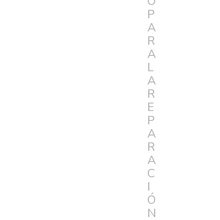
O
P
A
R
A
L
A
R
E
P
A
R
A
C
I
Ó
N