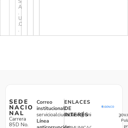
S
A
.
U
.C
.
SEDE
Correo
ENLACES
NACIO
institucional:
DE
NAL
servicioalciudadano@unidadvictimas.gov.
INTERÉS
Carrera
Pol
Línea
85D No.
pr
anticorrupción:
COMUNICACIONES