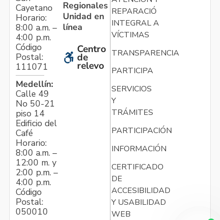
Regionales
Cayetano
REPARACIÓN
Unidad en
Horario:
INTEGRAL A
línea
8:00 a.m. –
VÍCTIMAS
4:00 p.m.
Código
Centro
TRANSPARENCIA
Postal:
de
relevo
111071
PARTICIPA
Medellín:
SERVICIOS
Calle 49
Y
No 50-21
TRÁMITES
piso 14
Edificio del
PARTICIPACIÓN
Café
Horario:
INFORMACIÓN
8:00 a.m. –
12:00 m. y
CERTIFICADO
2:00 p.m. –
DE
4:00 p.m.
ACCESIBILIDAD
Código
Postal:
Y USABILIDAD
050010
WEB