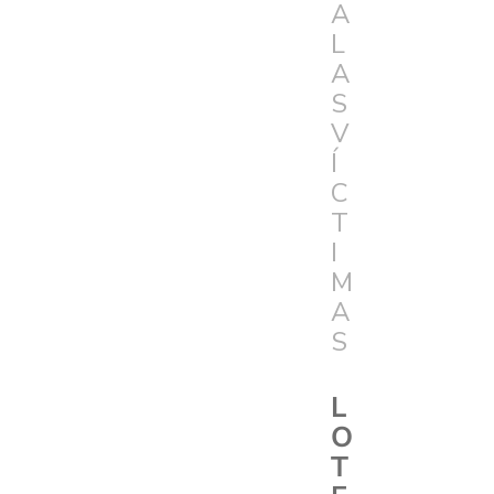
A
L
A
S
V
Í
C
T
I
M
A
S
L
O
T