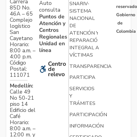
Carrera
Auto
SNARIV-
reservado
85D No.
consulta
SISTEMA
46A – 65
Gobierno
Puntos de
NACIONAL
Complejo
Atención y
de
logístico
DE
Centros
Colombia
San
ATENCIÓN Y
Regionales
Cayetano
REPARACIÓN
Unidad en
Horario:
INTEGRAL A
línea
8:00 a.m. –
VÍCTIMAS
4:00 p.m.
Código
Centro
TRANSPARENCIA
Postal:
de
relevo
111071
PARTICIPA
Medellín:
SERVICIOS
Calle 49
Y
No 50-21
TRÁMITES
piso 14
Edificio del
PARTICIPACIÓN
Café
Horario:
INFORMACIÓN
8:00 a.m. –
12:00 m. y