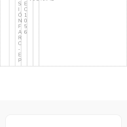
S
E
I
C
Ó
1
N
0
F
5
A
6
R
C
-
E
P