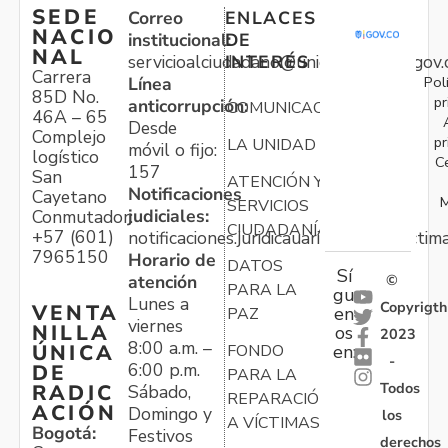
SEDE
Correo
ENLACES
NACIO
institucional:
DE
NAL
servicioalciudadano@unidadvictimas.gov.
INTERÉS
Carrera
Pol
Línea
85D No.
pr
anticorrupción:
COMUNICACIONES
46A – 65
Desde
Complejo
pr
LA UNIDAD
móvil o fijo:
logístico
C
157
San
ATENCIÓN Y
Notificaciones
Cayetano
M
SERVICIOS
judiciales:
Conmutador:
CIUDADANÍA
+57 (601)
notificaciones.juridicauariv@unidadvictim
7965150
Horario de
DATOS
Sí
atención
©
PARA LA
gu
Lunes a
Copyrigth
VENTA
en
PAZ
viernes
NILLA
os
2023
8:00 a.m. –
ÚNICA
FONDO
en:
-
6:00 p.m.
DE
PARA LA
Todos
RADIC
Sábado,
REPARACIÓN
ACIÓN
Domingo y
los
A VÍCTIMAS
Bogotá:
Festivos
derechos