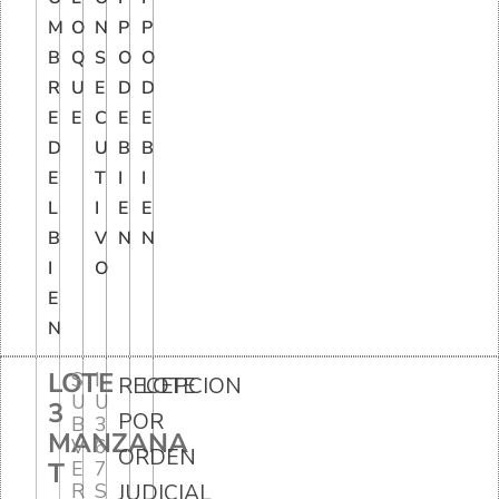
M
O
N
P
P
B
Q
S
O
O
R
U
E
D
D
E
E
C
E
E
D
U
B
B
E
T
I
I
L
I
E
E
B
V
N
N
I
O
E
N
LOTE
S
I
RECEPCION
LOTE
U
U
3
POR
B
3
MANZANA
V
6
ORDEN
T
E
7
R
S
JUDICIAL