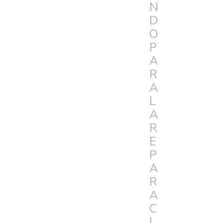
N
D
O
P
A
R
A
L
A
R
E
P
A
R
A
C
I