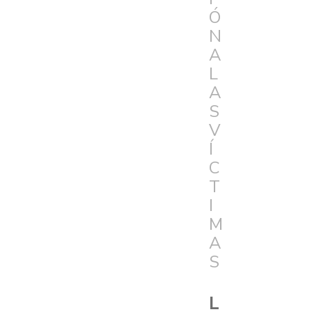
Ó
N
A
L
A
S
V
Í
C
T
I
M
A
S
L