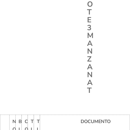
O
T
E
3
M
A
N
Z
A
N
A
T
N
B
C
T
T
DOCUMENTO
O
L
O
I
I