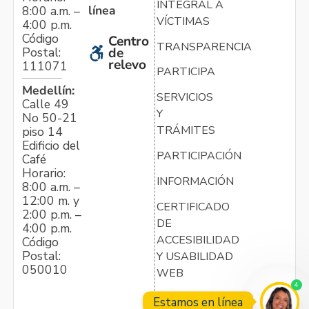
INTEGRAL A
línea
8:00 a.m. –
VÍCTIMAS
4:00 p.m.
Código
Centro
TRANSPARENCIA
Postal:
de
relevo
111071
PARTICIPA
Medellín:
SERVICIOS
Calle 49
Y
No 50-21
TRÁMITES
piso 14
Edificio del
PARTICIPACIÓN
Café
Horario:
INFORMACIÓN
8:00 a.m. –
12:00 m. y
CERTIFICADO
2:00 p.m. –
DE
4:00 p.m.
ACCESIBILIDAD
Código
Postal:
Y USABILIDAD
050010
WEB
4
Estamos en línea