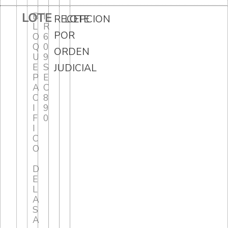
LOTE
B
I
RECEPCION
LOTE
L
R
POR
O
6
Q
0
ORDEN
U
9
E
S
JUDICIAL
P
E
A
C
C
8
I
9
F
0
I
C
O
D
E
L
A
S
A