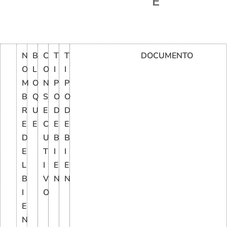
E
N
B
C
T
T
DOCUMENTO
O
L
O
I
I
M
O
N
P
P
B
Q
S
O
O
R
U
E
D
D
E
E
C
E
E
D
U
B
B
E
T
I
I
L
I
E
E
B
V
N
N
I
O
E
N