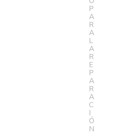
O
P
A
R
A
L
A
R
E
P
A
R
A
C
I
Ó
N