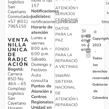
móvil o fijo:
logístico
C
157
San
ATENCIÓN Y
Notificaciones
Cayetano
M
SERVICIOS
judiciales:
Conmutador:
CIUDADANÍA
+57 (601)
notificaciones.juridicauariv@unidadvictim
7965150
Horario de
DATOS
Sí
atención
©
PARA LA
gu
Lunes a
Copyrigth
VENTA
en
PAZ
viernes
NILLA
os
2023
8:00 a.m. –
ÚNICA
FONDO
en:
-
6:00 p.m.
DE
PARA LA
Todos
RADIC
Sábado,
REPARACIÓN
ACIÓN
Domingo y
los
A VÍCTIMAS
Bogotá:
Festivos
derechos
Carrera
Auto
SNARIV-
reservado
85D No.
consulta
SISTEMA
46A – 65
Gobierno
Puntos de
NACIONAL
Complejo
Atención y
de
logístico
DE
Centros
Colombia
San
ATENCIÓN Y
Regionales
Cayetano
REPARACIÓN
Unidad en
Horario: