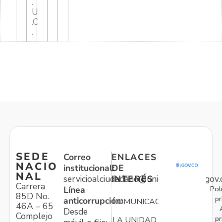
.
U
.C
.
SEDE
Correo
ENLACES
NACIO
institucional:
DE
NAL
servicioalciudadano@unidadvictimas.gov.
INTERÉS
Carrera
Pol
Línea
85D No.
pr
anticorrupción:
COMUNICACIONES
46A – 65
Desde
Complejo
pr
LA UNIDAD