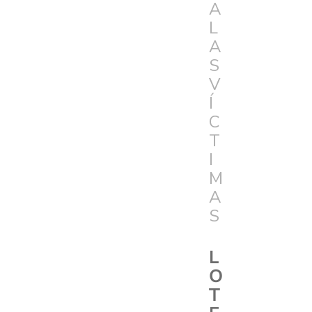
A
L
A
S
V
Í
C
T
I
M
A
S
L
O
T