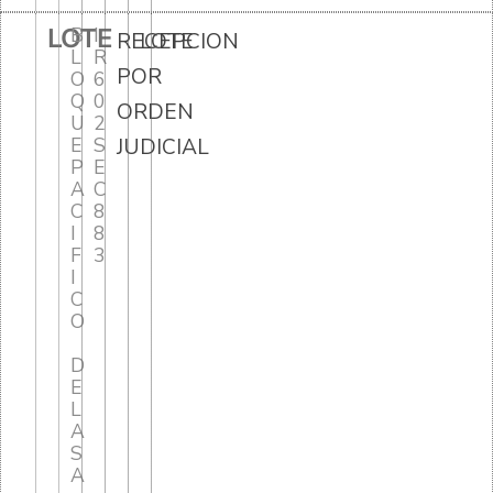
LOTE
B
I
RECEPCION
LOTE
L
R
POR
O
6
Q
0
ORDEN
U
2
E
S
JUDICIAL
P
E
A
C
C
8
I
8
F
3
I
C
O
D
E
L
A
S
A