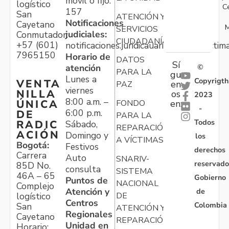
móvil o fijo:
logístico
C
157
San
ATENCIÓN Y
Notificaciones
Cayetano
M
SERVICIOS
judiciales:
Conmutador:
CIUDADANÍA
+57 (601)
notificaciones.juridicauariv@unidadvictim
7965150
Horario de
DATOS
Sí
atención
©
PARA LA
gu
Lunes a
Copyrigth
VENTA
en
PAZ
viernes
NILLA
os
2023
8:00 a.m. –
ÚNICA
FONDO
en:
-
6:00 p.m.
DE
PARA LA
Todos
RADIC
Sábado,
REPARACIÓN
ACIÓN
Domingo y
los
A VÍCTIMAS
Bogotá:
Festivos
derechos
Carrera
Auto
SNARIV-
reservado
85D No.
consulta
SISTEMA
46A – 65
Gobierno
Puntos de
NACIONAL
Complejo
Atención y
de
logístico
DE
Centros
Colombia
San
ATENCIÓN Y
Regionales
Cayetano
REPARACIÓN
Unidad en
Horario: