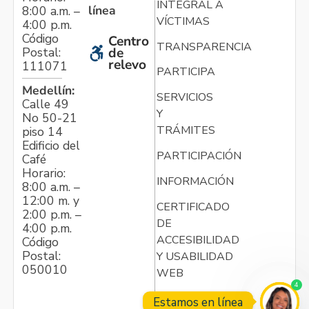
INTEGRAL A
línea
8:00 a.m. –
VÍCTIMAS
4:00 p.m.
Código
Centro
TRANSPARENCIA
Postal:
de
relevo
111071
PARTICIPA
Medellín:
SERVICIOS
Calle 49
Y
No 50-21
TRÁMITES
piso 14
Edificio del
PARTICIPACIÓN
Café
Horario:
INFORMACIÓN
8:00 a.m. –
12:00 m. y
CERTIFICADO
2:00 p.m. –
DE
4:00 p.m.
ACCESIBILIDAD
Código
Postal:
Y USABILIDAD
050010
WEB
4
Estamos en línea