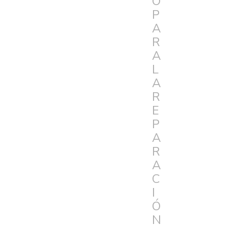
O
P
A
R
A
L
A
R
E
P
A
R
A
C
I
Ó
N