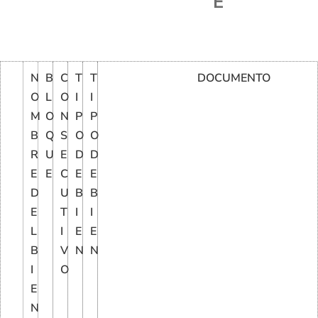
E
N
B
C
T
T
DOCUMENTO
O
L
O
I
I
M
O
N
P
P
B
Q
S
O
O
R
U
E
D
D
E
E
C
E
E
D
U
B
B
E
T
I
I
L
I
E
E
B
V
N
N
I
O
E
N