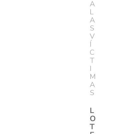
A
L
A
S
V
Í
C
T
I
M
A
S
L
O
T