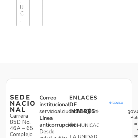
.
U
.C
.
SEDE
Correo
ENLACES
NACIO
institucional:
DE
NAL
servicioalciudadano@unidadvictimas.gov.
INTERÉS
Carrera
Pol
Línea
85D No.
pr
anticorrupción:
COMUNICACIONES
46A – 65
Desde
Complejo
pr
LA UNIDAD