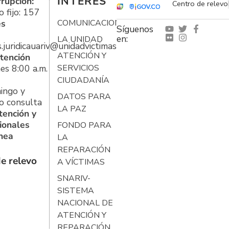
INTERÉS
rrupción:
Centro de relevo
 fijo: 157
es
COMUNICACIONES
Síguenos
en:
LA UNIDAD
s.juridicauariv@unidadvictimas.gov.co
ATENCIÓN Y
tención
es 8:00 a.m.
SERVICIOS
CIUDADANÍA
ingo y
DATOS PARA
o consulta
LA PAZ
tención y
ionales
FONDO PARA
ínea
LA
REPARACIÓN
e relevo
A VÍCTIMAS
SNARIV-
SISTEMA
NACIONAL DE
ATENCIÓN Y
REPARACIÓN