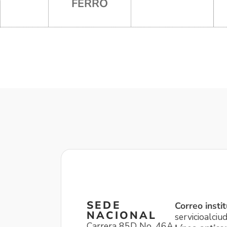
FERRO
SEDE
Correo instit
NACIONAL
servicioalci
Carrera 85D No. 46A