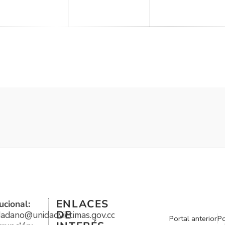
ENLACES
ucional:
DE
udadano@unidadvictimas.gov.co
Portal anterior
Po