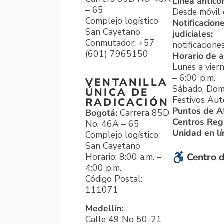
Línea antico
– 65
Desde móvil o
Complejo logístico
Notificacion
San Cayetano
judiciales:
Conmutador: +57
notificacione
(601) 7965150
Horario de a
Lunes a viern
– 6:00 p.m.
VENTANILLA
Sábado, Dom
ÚNICA DE
Festivos Aut
RADICACIÓN
Puntos de A
Bogotá:
Carrera 85D
Centros Reg
No. 46A – 65
Unidad en l
Complejo logístico
San Cayetano
Horario: 8:00 a.m. –
Centro d
4:00 p.m.
Código Postal:
111071
Medellín:
Calle 49 No 50-21