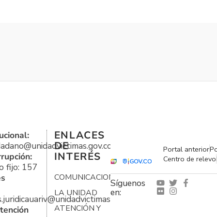
ENLACES
ucional:
DE
udadano@unidadvictimas.gov.co
Portal anterior
Po
INTERÉS
rrupción:
Centro de relevo
 fijo: 157
es
COMUNICACIONES
Síguenos
en:
LA UNIDAD
s.juridicauariv@unidadvictimas.gov.co
ATENCIÓN Y
tención