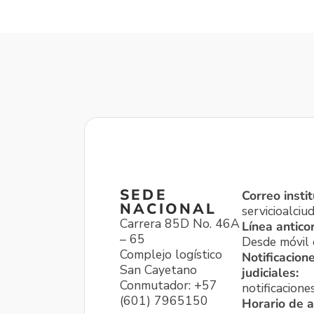
SEDE
Correo instit
NACIONAL
servicioalci
Carrera 85D No. 46A
Línea antico
– 65
Desde móvil o
Complejo logístico
Notificacion
San Cayetano
judiciales:
Conmutador: +57
notificacione
(601) 7965150
Horario de a