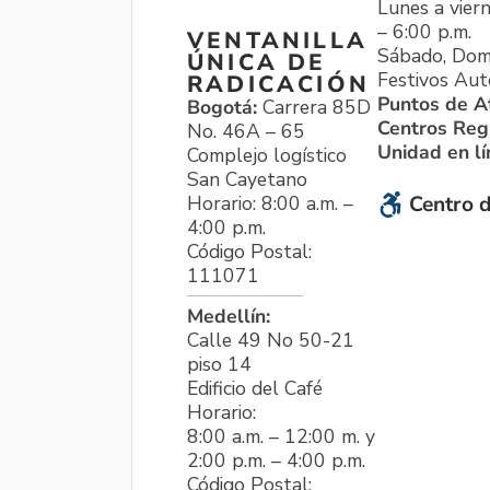
Lunes a viern
– 6:00 p.m.
VENTANILLA
Sábado, Dom
ÚNICA DE
Festivos Aut
RADICACIÓN
Puntos de A
Bogotá:
Carrera 85D
Centros Reg
No. 46A – 65
Unidad en l
Complejo logístico
San Cayetano
Horario: 8:00 a.m. –
Centro d
4:00 p.m.
Código Postal:
111071
Medellín:
Calle 49 No 50-21
piso 14
Edificio del Café
Horario:
8:00 a.m. – 12:00 m. y
2:00 p.m. – 4:00 p.m.
Código Postal: