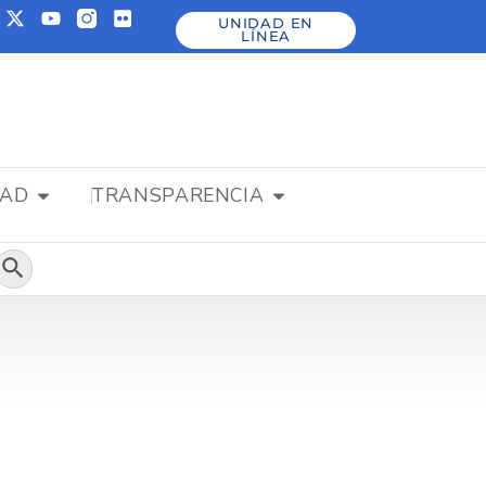
UNIDAD EN
LÍNEA
DAD
TRANSPARENCIA
Botón de búsqueda