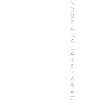
N
D
O
P
A
R
A
L
A
R
E
P
A
R
A
C
I