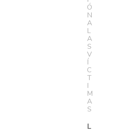
Ó
N
A
L
A
S
V
Í
C
T
I
M
A
S
L