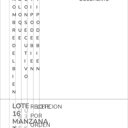
O
L
O
I
I
M
O
N
P
P
B
Q
S
O
O
R
U
E
D
D
E
E
C
E
E
D
U
B
B
E
T
I
I
L
I
E
E
B
V
N
N
I
O
E
N
LOTE
S
I
RECEPCION
LOTE
U
U
16
POR
B
3
MANZANA
V
7
ORDEN