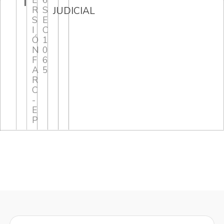
T
E
6
R
S
JUDICIAL
S
E
I
C
Ó
1
N
0
F
6
A
5
R
C
-
E
P