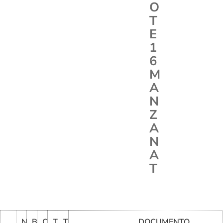
O
T
E
1
6
M
A
N
Z
A
N
A
T
N
B
C
T
T
DOCUMENTO