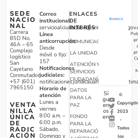
SEDE
Correo
ENLACES
NACIO
institucional:
DE
NAL
servicioalciudadano@unidadvictimas.gov.
INTERÉS
Carrera
Pol
Línea
85D No.
pr
anticorrupción:
COMUNICACIONES
46A – 65
Desde
Complejo
pr
LA UNIDAD
móvil o fijo:
logístico
C
157
San
ATENCIÓN Y
Notificaciones
Cayetano
M
SERVICIOS
judiciales:
Conmutador:
CIUDADANÍA
+57 (601)
notificaciones.juridicauariv@unidadvictim
7965150
Horario de
DATOS
Sí
atención
©
PARA LA
gu
Lunes a
Copyrigth
VENTA
en
PAZ
viernes
NILLA
os
2023
8:00 a.m. –
ÚNICA
FONDO
en:
-
6:00 p.m.
DE
PARA LA
Todos
RADIC
Sábado,
REPARACIÓN
ACIÓN
Domingo y
los