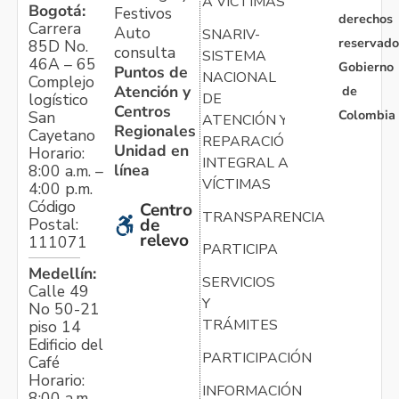
A VÍCTIMAS
Bogotá:
Festivos
derechos
Carrera
Auto
SNARIV-
reservado
85D No.
consulta
SISTEMA
46A – 65
Gobierno
Puntos de
NACIONAL
Complejo
Atención y
de
logístico
DE
Centros
Colombia
San
ATENCIÓN Y
Regionales
Cayetano
REPARACIÓN
Unidad en
Horario:
INTEGRAL A
línea
8:00 a.m. –
VÍCTIMAS
4:00 p.m.
Código
Centro
TRANSPARENCIA
Postal:
de
relevo
111071
PARTICIPA
Medellín:
SERVICIOS
Calle 49
Y
No 50-21
TRÁMITES
piso 14
Edificio del
PARTICIPACIÓN
Café
Horario:
INFORMACIÓN
8:00 a.m. –